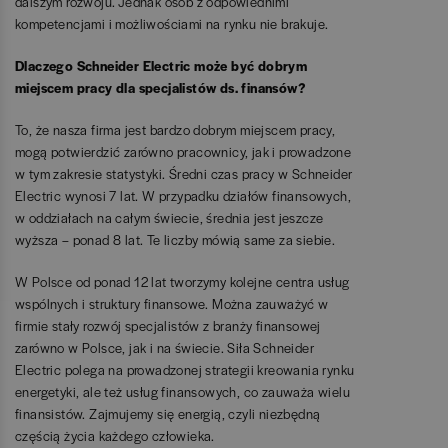
dalszym rozwoju. Jednak osób z odpowiednimi
kompetencjami i możliwościami na rynku nie brakuje.
Dlaczego Schneider Electric może być dobrym
miejscem pracy dla specjalistów ds. finansów?
To, że nasza firma jest bardzo dobrym miejscem pracy,
mogą potwierdzić zarówno pracownicy, jak i prowadzone
w tym zakresie statystyki. Średni czas pracy w Schneider
Electric wynosi 7 lat. W przypadku działów finansowych,
w oddziałach na całym świecie, średnia jest jeszcze
wyższa – ponad 8 lat. Te liczby mówią same za siebie.
W Polsce od ponad 12 lat tworzymy kolejne centra usług
wspólnych i struktury finansowe. Można zauważyć w
firmie stały rozwój specjalistów z branży finansowej
zarówno w Polsce, jak i na świecie. Siła Schneider
Electric polega na prowadzonej strategii kreowania rynku
energetyki, ale też usług finansowych, co zauważa wielu
finansistów. Zajmujemy się energią, czyli niezbędną
częścią życia każdego człowieka.