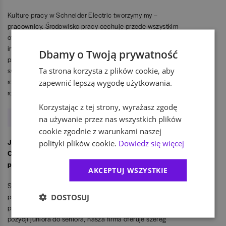
Kulturę pracy w Schneider Electric tworzymy my –
pracownicy. Środowisko pracy cechuje przede wszystkim
otwartość. Stawiamy na różnorodność oraz oddolne
inicjatywy i pomysły. Dajemy dużą swobodę naszym
Dbamy o Twoją prywatność
pracownikom – zarówno w kwestii wyrażania siebie,
Ta strona korzysta z plików cookie, aby
swojego zdania i podejmowania decyzji, jak i ścieżki
rozwoju. Te czynniki kultury naszej korporacji sprzyjają
zapewnić lepszą wygodę użytkowania.
rozwojowi i ułatwiają wewnętrzną współpracę.
Korzystając z tej strony, wyrażasz zgodę
Kobiecym okiem. O pracy dobrej i złej
na używanie przez nas wszystkich plików
cookie zgodnie z warunkami naszej
Jakie możliwości rozwoju stwarza Business Finance
polityki plików cookie.
Dowiedz się więcej
Competency Center w Schneider Electric swoim
pracownikom?
AKCEPTUJ WSZYSTKIE
Staramy się w sposób jasny i precyzyjny komunikować
pracownikom naszego zespołu możliwości rozwoju, jakie
DOSTOSUJ
przed nimi stoją. Oprócz standardowej ścieżki kariery od
pozycji juniora do seniora, nasza firma oferuje szereg