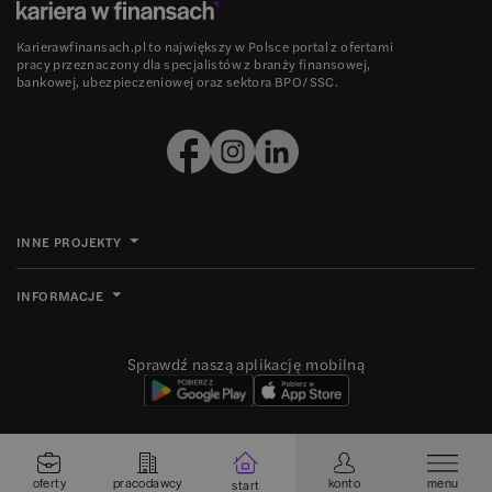
Karierawfinansach.pl to największy w Polsce portal z ofertami
pracy przeznaczony dla specjalistów z branży finansowej,
bankowej, ubezpieczeniowej oraz sektora BPO/SSC.
INNE PROJEKTY
INFORMACJE
Sprawdź naszą aplikację mobilną
Ⓒ 2008-
2026
Grupa MBE sp. z o.o. Wszelkie prawa zastrzeżone.
oferty
pracodawcy
konto
menu
start