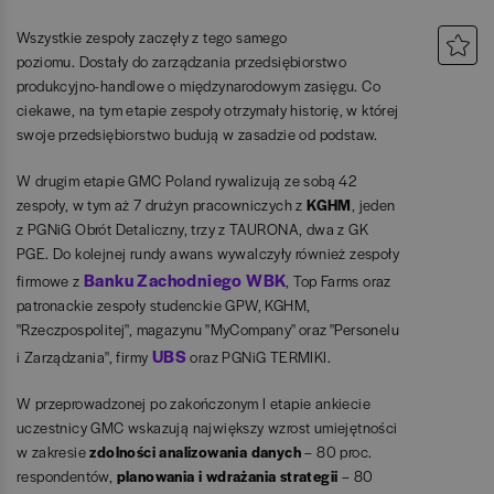
Wszystkie zespoły zaczęły z tego samego
poziomu. Dostały do zarządzania przedsiębiorstwo
produkcyjno-handlowe o międzynarodowym zasięgu. Co
ciekawe, na tym etapie zespoły otrzymały historię, w której
swoje przedsiębiorstwo budują w zasadzie od podstaw.
W drugim etapie GMC Poland rywalizują ze sobą 42
zespoły, w tym aż 7 drużyn pracowniczych z
KGHM
, jeden
z PGNiG Obrót Detaliczny, trzy z TAURONA, dwa z GK
PGE. Do kolejnej rundy awans wywalczyły również zespoły
Banku Zachodniego WBK
firmowe z
, Top Farms oraz
patronackie zespoły studenckie GPW, KGHM,
"Rzeczpospolitej", magazynu "MyCompany" oraz "Personelu
UBS
i Zarządzania", firmy
oraz PGNiG TERMIKI.
W przeprowadzonej po zakończonym I etapie ankiecie
uczestnicy GMC wskazują największy wzrost umiejętności
w zakresie
zdolności analizowania danych
– 80 proc.
respondentów,
planowania i wdrażania strategii
– 80