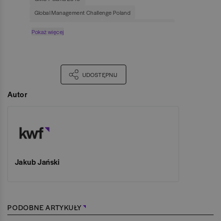
Global Management Challenge Poland
Grywalizacja w rekrutacji
Grywalizacja w finansach
Pokaż więcej
Konkursy dla profesjonalistów
BIGRAM
Grasz w GMC - wygrywasz MBA
MBA Akademia Leona Koźmińskiego
UDOSTĘPNIJ
Akademia Leona Koźmińskiego
Autor
Jakub Jański
PODOBNE ARTYKUŁY