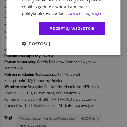
emocjonalna". Nagrodę główną na ręce Tomasza
cookie zgodnie z warunkami naszej
Szabluka przekazała Sylwia Hałas, Dyrektor ds.
polityki plików cookie.
Dowiedz się więcej
Programów Edukacyjnych i Rozwoju Akademii Leona
Koźmińskiego. Wśród pozostałych uczestników
AKCEPTUJ WSZYSTKIE
rozlosowane zostały nagrody w postaci książek
wydawnictwa MT Biznes wydanych pod patronatem GMC.
DOSTOSUJ
Organizator w Polsce:
BIGRAM
Partner strategiczny:
KGHM
Patron honorowy:
Giełda Papierów Wartościowych w
Warszawie
Patroni medialni:
"Rzeczpospolita", "Personel i
Zarządzanie", My Company Polska,
Współpraca:
Brytyjsko-Polska Izba Handlowa, HRbiznes,
Startup INSIDER, Eurostudent, dlaStudenta.pl,
KarierawFinansach.pl, SGH TV, TVPW, Stowarzyszenie
Studentów BEST, GetResponse, MarkaPracodawcy.pl
Tagi
Pod patronatem KarierawFinansach.pl
GMC Poland
GMC Poland 2016