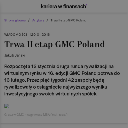
/
/
Strona główna
Artykuły
Trwa II etap GMC Poland
WIADOMOŚCI
|
20.01.2016
Trwa II etap GMC Poland
Jakub Jański
Rozpoczęta 12 stycznia druga runda rywalizacji na
wirtualnym rynku w 16. edycji GMC Poland potrwa do
16 lutego. Przez pięć tygodni 42 zespoły będą
rywalizowały o osiągnięcie najwyższego wyniku
inwestycyjnego swoich wirtualnych spółek.
Grasz w GMC - wygrywasz MBA (mat. pras.)