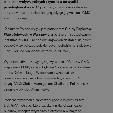
proc. oraz
wpływu różnych czynników na wyniki
przedsiębiorstwa
– 80 proc. Trzy czwarte uczestników
już zapowiada, że poleci kolejną edycję grywalizacji GMC
swoim znajomym.
Konkurs w Polsce objęty jest patronatem
Giełdy Papierów
Wartościowych w Warszawie
, a partnerem strategicznym
jest firma KGHM. Do finałów krajowych dostanie się osiem
zespołów. Zwycięzca polskiej edycji pojedzie na Światowy
Finał GMC do Makao (w kwietniu 2016 roku).
Wyłoniono również zwycięzcę wydarzenia "Grasz w GMC –
wygrywasz MBA", które odbyło się 15 stycznia na Akademii
Leona Koźmińskiego. W spotkaniu wzięli udział
przedstawiciele zespołów firmowych grających z 16.
edycji GMC: Global Management Challenge Poland oraz
członkowie Klubu Alumni GMC.
Podczas wydarzenia zaproszeni goście wypełniali test
typu GMAT. Osoba, która uzyskała największą liczbę
punktów, w najkrótszym czasie otrzymała w nagrodę