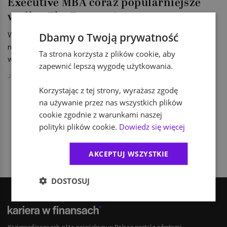
Executive MBA coraz popularniejsze
według The Economist
W rankingu The Economist - 2013 Executive MBA Ranking -
Dbamy o Twoją prywatność
najlepszy okazał się program Kellogg School of Management
Ta strona korzysta z plików cookie, aby
w połączeniu z kanadyjską uczelnią Schulich.
zapewnić lepszą wygodę użytkowania.
Jakub Jański
Korzystając z tej strony, wyrażasz zgodę
na używanie przez nas wszystkich plików
cookie zgodnie z warunkami naszej
1
polityki plików cookie.
Dowiedz się więcej
AKCEPTUJ WSZYSTKIE
DOSTOSUJ
Karierawfinansach.pl to największy w Polsce portal z ofertami