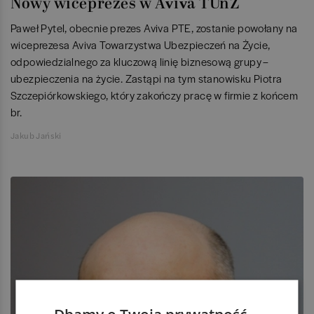
Nowy wiceprezes w Aviva TUnŻ
Paweł Pytel, obecnie prezes Aviva PTE, zostanie powołany na
wiceprezesa Aviva Towarzystwa Ubezpieczeń na Życie,
odpowiedzialnego za kluczową linię biznesową grupy –
ubezpieczenia na życie. Zastąpi na tym stanowisku Piotra
Szczepiórkowskiego, który zakończy pracę w firmie z końcem
br.
Jakub Jański