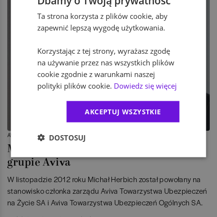
Dbamy o Twoją prywatność
Ta strona korzysta z plików cookie, aby
zapewnić lepszą wygodę użytkowania.
Korzystając z tej strony, wyrażasz zgodę
na używanie przez nas wszystkich plików
cookie zgodnie z warunkami naszej
polityki plików cookie.
Dowiedz się więcej
AKCEPTUJ WSZYSTKIE
AWANSE
DOSTOSUJ
Michał Herbich członkiem zarządu w
grupie Aviva
W listopadzie 2012 roku Michał Herbich został powołany na
stanowisko członka zarządu Aviva Towarzystwa Ubezpieczeń
na Życie SA i Aviva Towarzystwa Ubezpieczeń Ogólnych SA.