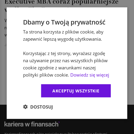
Executive MBA coraz popularniejsze
według The Economist
W rankingu The Economist - 2013 Executive MBA Ranking -
Dbamy o Twoją prywatność
najlepszy okazał się program Kellogg School of Management
Ta strona korzysta z plików cookie, aby
w połączeniu z kanadyjską uczelnią Schulich.
zapewnić lepszą wygodę użytkowania.
Jakub Jański
Korzystając z tej strony, wyrażasz zgodę
na używanie przez nas wszystkich plików
cookie zgodnie z warunkami naszej
1
polityki plików cookie.
Dowiedz się więcej
AKCEPTUJ WSZYSTKIE
DOSTOSUJ
Karierawfinansach.pl to największy w Polsce portal z ofertami