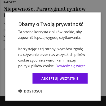
RAPORTY
Niepewność. Paradygmat rynków
finansowych jutra
Dbamy o Twoją prywatność
A właściwie koniec znanego nam paradygmatu, do którego
przyzwyczaiły nas rynki finansowe w ciągu kilku ostatnich
Ta strona korzysta z plików cookie, aby
dekad. Zdaniem ekspertów Saxo Bank czekają nas spore
zapewnić lepszą wygodę użytkowania.
turbulencje.
Korzystając z tej strony, wyrażasz zgodę
Jakub Jański
na używanie przez nas wszystkich plików
cookie zgodnie z warunkami naszej
polityki plików cookie.
Dowiedz się więcej
1
AKCEPTUJ WSZYSTKIE
DOSTOSUJ