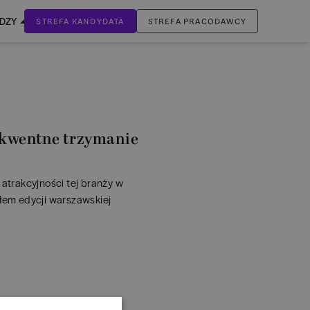
EDZY
STREFA KANDYDATA
STREFA PRACODAWCY
ZALOGUJ SIĘ
Nie masz jeszcze konta?
ZAREJESTRUJ SIĘ
ekwentne trzymanie
 atrakcyjności tej branży w
em edycji warszawskiej
RISK 2015