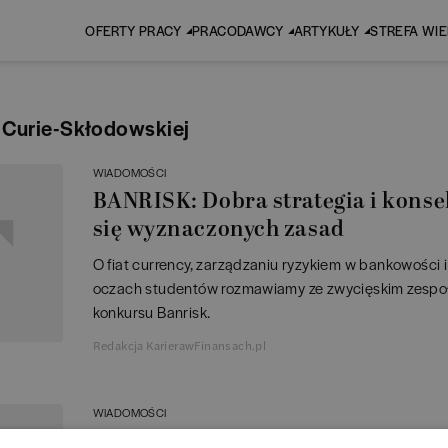
OFERTY PRACY
PRACODAWCY
ARTYKUŁY
STREFA WI
i Curie-Skłodowskiej
WIADOMOŚCI
BANRISK: Dobra strategia i kons
się wyznaczonych zasad
O fiat currency, zarządzaniu ryzykiem w bankowości i
oczach studentów rozmawiamy ze zwycięskim zespoł
konkursu Banrisk.
Redakcja KarierawFinansach.pl
WIADOMOŚCI
Znamy zwycięzców konkursu BAN