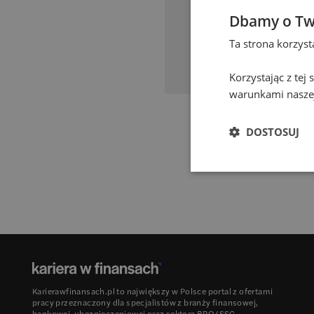
Dbamy o Tw
Ta strona korzys
Korzystając z tej
warunkami naszej
DOSTOSUJ
Karierawfinansach.pl to największy w Polsce portal z ofertami
pracy przeznaczony dla specjalistów z branży finansowej,
bankowej, ubezpieczeniowej oraz sektora BPO/SSC.