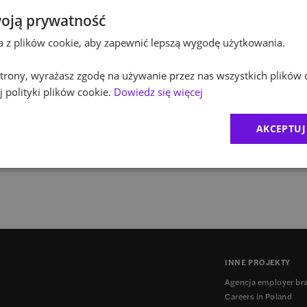
oją prywatność
16 kwietnia w Szczecinie, 21 kwietnia w Katowicach,
Warszawie poznaliśmy laureatów wyjątkowego konkur
ta z plików cookie, aby zapewnić lepszą wygodę użytkowania.
jedynym licencjonowanym użytkownikiem gry w Polsce
Bankowości.
 strony, wyrażasz zgodę na używanie przez nas wszystkich plików 
 polityki plików cookie.
Jakub Jański
Dowiedz się więcej
AKCEPTUJ
1
INNE PROJEKTY
Agencja employer br
Careers in Poland