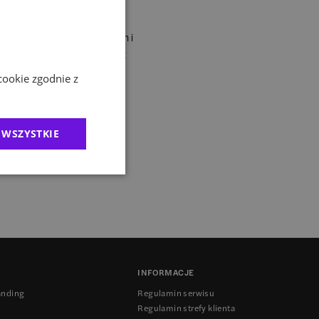
 a 23 kwietnia 2015 roku w
su, którego organizatorem i
 jest Warszawski Instytut
cookie zgodnie z
 WSZYSTKIE
INFORMACJE
anding
Regulamin serwisu
Regulamin strefy klienta