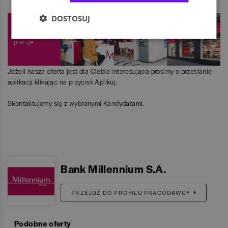
DOSTOSUJ
Jeżeli nasza oferta jest dla Ciebie interesująca prosimy o przesłanie
aplikacji klikając na przycisk Aplikuj.
Skontaktujemy się z wybranymi Kandydatami.
Bank Millennium S.A.
PRZEJDŹ DO PROFILU PRACODAWCY
Podobne oferty