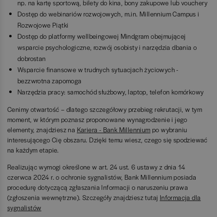
np. na kartę sportową, bilety do kina, bony zakupowe lub vouchery
Dostęp do webinariów rozwojowych, m.in. Millennium Campus i
Rozwojowe Piątki
Dostęp do platformy wellbeingowej Mindgram obejmującej
wsparcie psychologiczne, rozwój osobisty i narzędzia dbania o
dobrostan
Wsparcie finansowe w trudnych sytuacjach życiowych -
bezzwrotna zapomoga
Narzędzia pracy: samochód służbowy, laptop, telefon komórkowy
Cenimy otwartość – dlatego szczegółowy przebieg rekrutacji, w tym
moment, w którym poznasz proponowane wynagrodzenie i jego
elementy, znajdziesz na
Kariera - Bank Millennium
po wybraniu
interesującego Cię obszaru. Dzięki temu wiesz, czego się spodziewać
na każdym etapie.
Realizując wymogi określone w art. 24 ust. 6 ustawy z dnia 14
czerwca 2024 r. o ochronie sygnalistów, Bank Millennium posiada
procedurę dotyczącą zgłaszania Informacji o naruszeniu prawa
(zgłoszenia wewnętrzne). Szczegóły znajdziesz tutaj
Informacja dla
sygnalistów