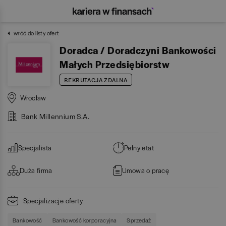
wróć do listy ofert
Doradca / Doradczyni Bankowości
Małych Przedsiębiorstw
REKRUTACJA ZDALNA
Wrocław
Bank Millennium S.A.
Specjalista
Pełny etat
Duża firma
Umowa o pracę
Specjalizacje oferty
Bankowość
Bankowość korporacyjna
Sprzedaż