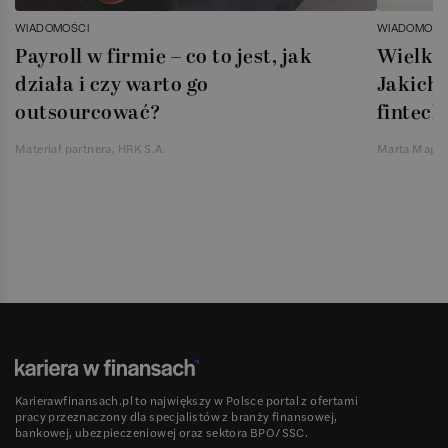
WIADOMOŚCI
WIADOMOŚC
Payroll w firmie – co to jest, jak
Wielka 
działa i czy warto go
Jakich 
outsourcować?
fintech
Materiał partnera, HRK S.A.
Marta Magie
Karierawfinansach.pl to największy w Polsce portal z ofertami
pracy przeznaczony dla specjalistów z branży finansowej,
bankowej, ubezpieczeniowej oraz sektora BPO/SSC.