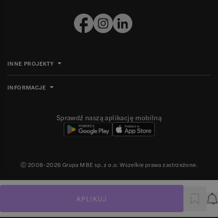
INNE PROJEKTY
INFORMACJE
Sprawdź naszą aplikację mobilną
Ⓒ 2008-
2026
Grupa MBE sp. z o.o. Wszelkie prawa zastrzeżone.
APLIKUJ
P