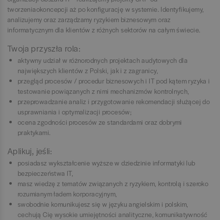
tworzeniaokoncepcji aż po konfigurację w systemie. Identyfikujemy,
analizujemy oraz zarządzamy ryzykiem biznesowym oraz
informatycznym dla klientów z różnych sektorów na całym świecie.
Twoja przyszła rola:
aktywny udział w różnorodnych projektach audytowych dla
największych klientów z Polski, jak i z zagranicy,
przegląd procesów / procedur biznesowych i IT pod kątem ryzyka i
testowanie powiązanych z nimi mechanizmów kontrolnych,
przeprowadzanie analiz i przygotowanie rekomendacji służącej do
usprawniania i optymalizacji procesów;
ocena zgodności procesów ze standardami oraz dobrymi
praktykami.
Aplikuj, jeśli:
posiadasz wykształcenie wyższe w dziedzinie informatyki lub
bezpieczeństwa IT,
masz wiedzę z tematów związanych z ryzykiem, kontrolą i szeroko
rozumianym ładem korporacyjnym,
swobodnie komunikujesz się w języku angielskim i polskim,
cechują Cię wysokie umiejętności analityczne, komunikatywność