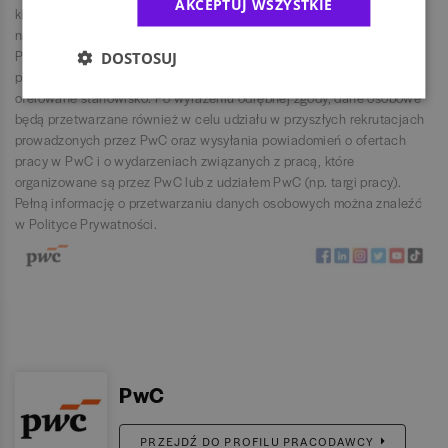
AKCEPTUJ WSZYSTKIE
kierowana jest aplikacja - lista spółek:
https://www.pwc.pl/pl/o-
nas/lista-spolek-pwc.html
z siedzibą w Warszawie (00-633) przy ul.
Polnej 11 (dalej jako: PwC lub administrator). Administrator będzie
DOSTOSUJ
przetwarzał dane osobowe w celu przeprowadzenia rekrutacji na
oferowane stanowisko. Po wyrażeniu odrębnej zgody, dane osobowe
będą przetwarzane również w celu udziału w przyszłych rekrutacjach
prowadzonych przez PwC oraz wysyłania powiadomień o ofertach
pracy w PwC i o wydarzeniach związanych z pracą, które
organizowane są przez PwC lub z udziałem PwC (np. targi pracy).
Pełną informację o przetwarzaniu danych osobowych można znaleźć
w
Polityce Prywatności
.
PwC
PRZEJDŹ DO PROFILU PRACODAWCY