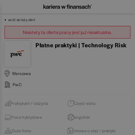
wróć do listy ofert
Niestety ta oferta pracy jest już nieaktualna.
Płatne praktyki | Technology Risk
Warszawa
PwC
Praktykant / stażysta
Część etatu
Praca hybrydowa
angielski
Duża firma
Umowa o staż / praktyki