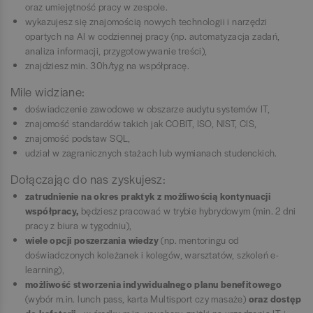
oraz umiejętność pracy w zespole.
wykazujesz się znajomością nowych technologii i narzędzi
opartych na AI w codziennej pracy (np. automatyzacja zadań,
analiza informacji, przygotowywanie treści),
znajdziesz min. 30h/tyg na współpracę.
Mile widziane:
doświadczenie zawodowe w obszarze audytu systemów IT,
znajomość standardów takich jak COBIT, ISO, NIST, CIS,
znajomość podstaw SQL,
udział w zagranicznych stażach lub wymianach studenckich.
Dołączając do nas zyskujesz:
zatrudnienie na okres praktyk z możliwością kontynuacji
współpracy,
będziesz pracować w trybie hybrydowym (min. 2 dni
pracy z biura w tygodniu),
wiele opcji poszerzania wiedzy
(np. mentoringu od
doświadczonych koleżanek i kolegów, warsztatów, szkoleń e-
learning),
możliwość stworzenia indywidualnego planu benefitowego
(wybór m.in. lunch pass, karta Multisport czy masaże)
oraz dostęp