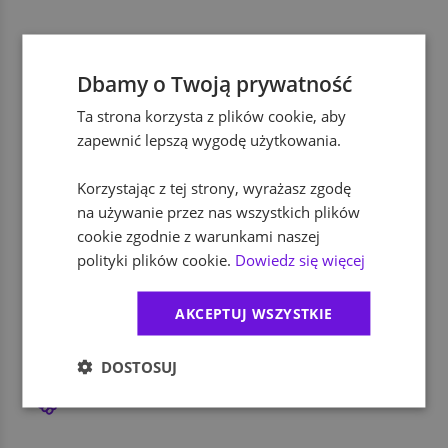
dofinansowanie szkoleń i kursów
Dbamy o Twoją prywatność
Ta strona korzysta z plików cookie, aby
ubezpieczenie na życie
zapewnić lepszą wygodę użytkowania.
Korzystając z tej strony, wyrażasz zgodę
zniżki na firmowe produkty i usługi
na używanie przez nas wszystkich plików
cookie zgodnie z warunkami naszej
dodatkowe świadczenia socjalne
polityki plików cookie.
Dowiedz się więcej
AKCEPTUJ WSZYSTKIE
dofinansowanie wypoczynku
DOSTOSUJ
program rekomendacji pracowników