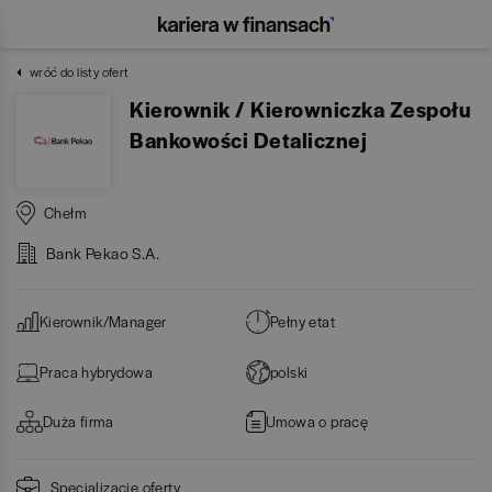
wróć do listy ofert
Kierownik / Kierowniczka Zespołu
Bankowości Detalicznej
Chełm
Bank Pekao S.A.
Kierownik/Manager
Pełny etat
Praca hybrydowa
polski
Duża firma
Umowa o pracę
Specjalizacje oferty