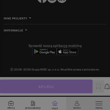
INNE PROJEKTY
INFORMACJE
Sprawdź naszą aplikację mobilną
Ⓒ 2008-
2026
Grupa MBE sp. z o.o. Wszelkie prawa zastrzeżone.
APLIKUJ
P
oferty
pracodawcy
konto
menu
start