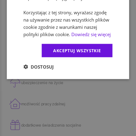
Benefity
Korzystając z tej strony, wyrażasz zgodę
dofinansowanie zajęć sportowych
na używanie przez nas wszystkich plików
cookie zgodnie z warunkami naszej
polityki plików cookie.
Dowiedz się więcej
prywatna opieka medyczna
AKCEPTUJ WSZYSTKIE
dofinansowanie szkoleń i kursów
DOSTOSUJ
ubezpieczenie na życie
możliwość pracy zdalnej
dodatkowe świadczenia socjalne