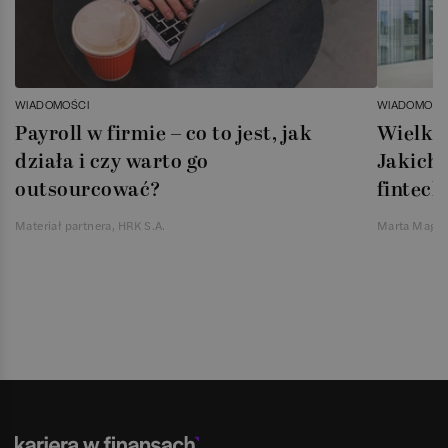
WIADOMOŚCI
WIADOMOŚC
Payroll w firmie – co to jest, jak
Wielka 
działa i czy warto go
Jakich 
outsourcować?
fintech
Materiał partnera, HRK S.A.
Marta Magie