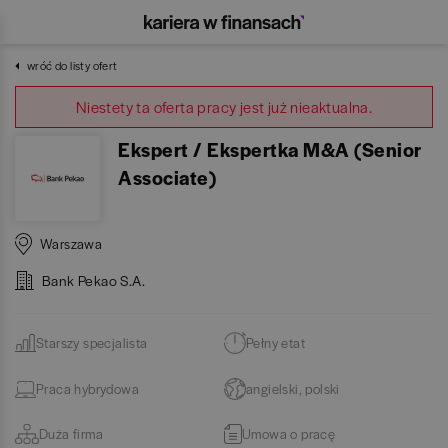
wróć do listy ofert
Niestety ta oferta pracy jest już nieaktualna.
Ekspert / Ekspertka M&A (Senior
Associate)
Warszawa
Bank Pekao S.A.
Starszy specjalista
Pełny etat
Praca hybrydowa
angielski, polski
Duża firma
Umowa o pracę