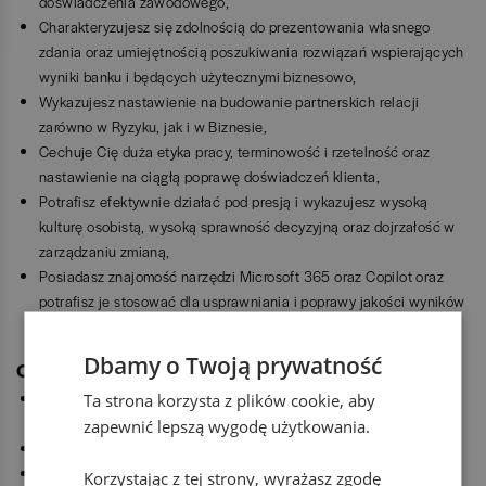
doświadczenia zawodowego,
Charakteryzujesz się zdolnością do prezentowania własnego
zdania oraz umiejętnością poszukiwania rozwiązań wspierających
wyniki banku i będących użytecznymi biznesowo,
Wykazujesz nastawienie na budowanie partnerskich relacji
zarówno w Ryzyku, jak i w Biznesie,
Cechuje Cię duża etyka pracy, terminowość i rzetelność oraz
nastawienie na ciągłą poprawę doświadczeń klienta,
Potrafisz efektywnie działać pod presją i wykazujesz wysoką
kulturę osobistą, wysoką sprawność decyzyjną oraz dojrzałość w
zarządzaniu zmianą,
Posiadasz znajomość narzędzi Microsoft 365 oraz Copilot oraz
potrafisz je stosować dla usprawniania i poprawy jakości wyników
pracy.
Dbamy o Twoją prywatność
Oferujemy Ci:
Szansę na budowę nowoczesnego banku, opartego w obszarze
Ta strona korzysta z plików cookie, aby
ryzyka o proste procesy, dane i zaawansowaną analitykę.
zapewnić lepszą wygodę użytkowania.
Pracę z zespołem doświadczonych specjalistów i ekspertów.
Możliwość rozwoju zawodowego poprzez udział w prestiżowych
Korzystając z tej strony, wyrażasz zgodę