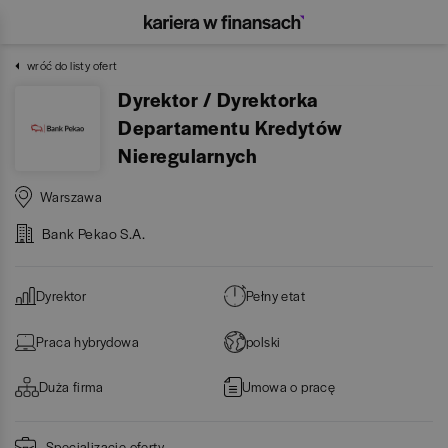
wróć do listy ofert
Dyrektor / Dyrektorka
Departamentu Kredytów
Nieregularnych
Warszawa
Bank Pekao S.A.
Dyrektor
Pełny etat
Praca hybrydowa
polski
Duża firma
Umowa o pracę
Specjalizacje oferty