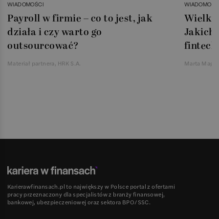
WIADOMOŚCI
WIADOMOŚC
Payroll w firmie – co to jest, jak
Wielka 
działa i czy warto go
Jakich 
outsourcować?
fintech
Materiał partnera, HRK S.A.
Marta Magie
Karierawfinansach.pl to największy w Polsce portal z ofertami
pracy przeznaczony dla specjalistów z branży finansowej,
bankowej, ubezpieczeniowej oraz sektora BPO/SSC.