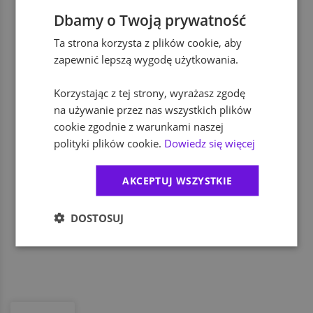
ubezpieczenie na życie
Dbamy o Twoją prywatność
Ta strona korzysta z plików cookie, aby
zniżki na firmowe produkty i usługi
zapewnić lepszą wygodę użytkowania.
Korzystając z tej strony, wyrażasz zgodę
dodatkowe świadczenia socjalne
na używanie przez nas wszystkich plików
cookie zgodnie z warunkami naszej
polityki plików cookie.
Dowiedz się więcej
dofinansowanie wypoczynku
AKCEPTUJ WSZYSTKIE
program rekomendacji pracowników
DOSTOSUJ