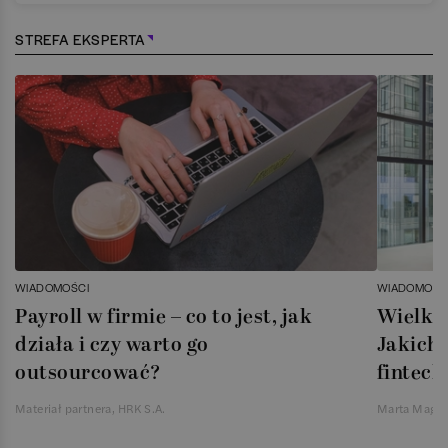
STREFA EKSPERTA
WIADOMOŚCI
WIADOMOŚC
Payroll w firmie – co to jest, jak
Wielka 
działa i czy warto go
Jakich 
outsourcować?
fintech
Materiał partnera, HRK S.A.
Marta Magie