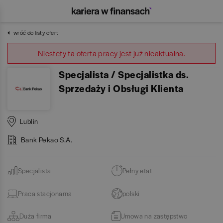
wróć do listy ofert
Niestety ta oferta pracy jest już nieaktualna.
Specjalista / Specjalistka ds.
Sprzedaży i Obsługi Klienta
Lublin
Bank Pekao S.A.
Specjalista
Pełny etat
Praca stacjonarna
polski
Duża firma
Umowa na zastępstwo