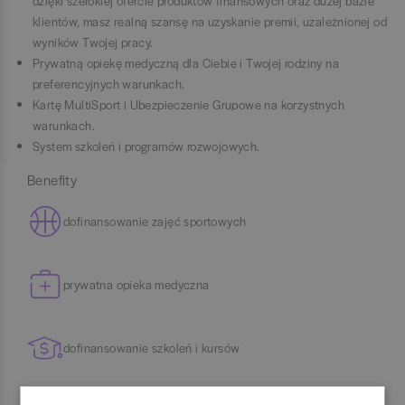
dzięki szerokiej ofercie produktów finansowych oraz dużej bazie
klientów, masz realną szansę na uzyskanie premii, uzależnionej od
wyników Twojej pracy.
Prywatną opiekę medyczną dla Ciebie i Twojej rodziny na
preferencyjnych warunkach.
Kartę MultiSport i Ubezpieczenie Grupowe na korzystnych
warunkach.
System szkoleń i programów rozwojowych.
Benefity
dofinansowanie zajęć sportowych
prywatna opieka medyczna
dofinansowanie szkoleń i kursów