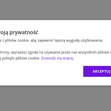
Po
Kultura / Media
Po
Edukacja
Eq
oją prywatność
ta z plików cookie, aby zapewnić lepszą wygodę użytkowania.
R
 strony, wyrażasz zgodę na używanie przez nas wszystkich plików 
Zu
 polityki plików cookie.
Dowiedz się więcej
M
AKCEPTUJ
C
Ex
B