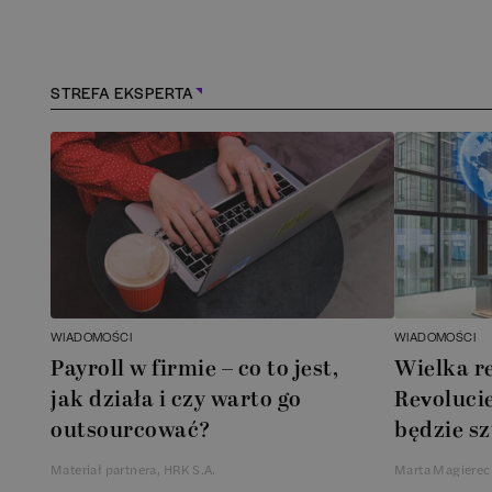
Konstancin-Jeziorna
(
1
)
Kościerzyna
(
1
)
STREFA EKSPERTA
Kraków
(
163
)
Lębork
(
1
)
Legionowo
(
1
)
Legnica
(
1
)
WIADOMOŚCI
WIADOMOŚCI
Payroll w firmie – co to jest,
Wielka r
Łódź
(
84
)
jak działa i czy warto go
Revolucie
outsourcować?
będzie sz
Łomianki
(
2
)
Materiał partnera, HRK S.A.
Marta Magierec