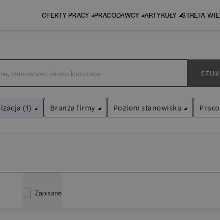
OFERTY PRACY
PRACODAWCY
ARTYKUŁY
STREFA WI
SZUK
izacja (1)
Branża firmy
Poziom stanowiska
Prac
t
Audyt / Konsulting
Asystent
(
31
)
iltry
Bankowość
Praktykant / stażysta
(
33
)
EY
BPO / SSC
Specjalista
(
701
)
Zapisane
P
inistracja
(
20
)
Human Resources / Rekrutacja
Kierownik/Manager
(
246
)