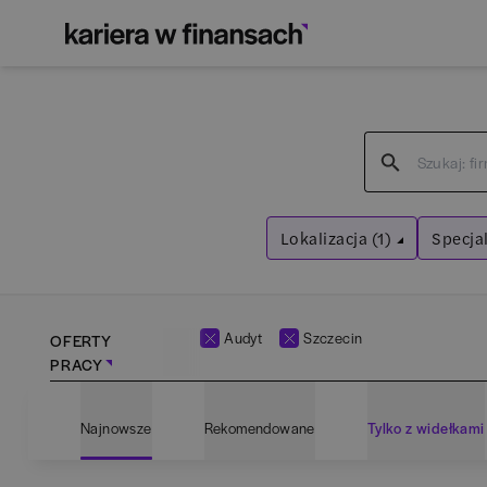
Lokalizacja (1)
Specjal
Szczecin
Audy
Wyczyść filtry
Wyczyść f
Audyt
Szczecin
OFERTY
PRACY
Najnowsze
Rekomendowane
Tylko z widełkami
Bartoszyce
(
1
)
Adm