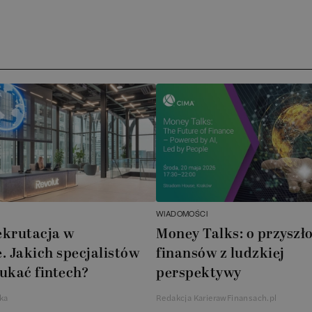
Ar
AT
N
B
Cu
A
WIADOMOŚCI
A
ekrutacja w
Money Talks: o przyszło
. Jakich specjalistów
finansów z ludzkiej
In
ukać fintech?
perspektywy
W
ka
Redakcja KarierawFinansach.pl