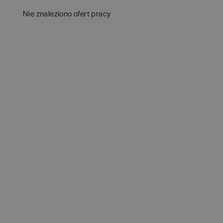
Białogard
(
1
)
Ana
Nie znaleziono ofert pracy
Białystok
(
4
)
Aud
Bielsko-Biała
(
1
)
Ba
POKAŻ OFE
Bochnia
(
1
)
Hum
Brodnica
(
1
)
IT
(
Brzeg
(
1
)
Kon
Brzesko
(
1
)
Ksi
Brzozów
(
1
)
Pod
Bydgoszcz
(
1
)
Ube