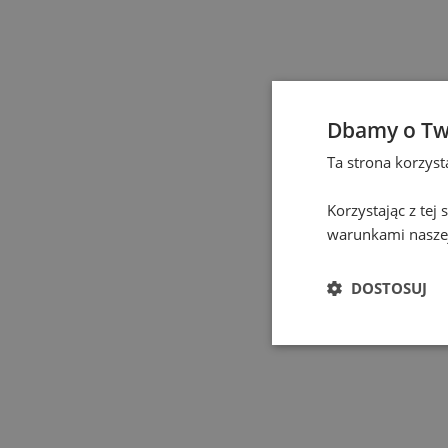
Częstochowa
(
1
)
Elbląg
(
1
)
Dbamy o Tw
Gdańsk
(
129
)
Ta strona korzys
Gdynia
(
3
)
Korzystając z tej
warunkami naszej
Gliwice
(
2
)
DOSTOSUJ
Głogów
(
1
)
Gniezno
(
2
)
Gorzów Wielkopolski
(
1
)