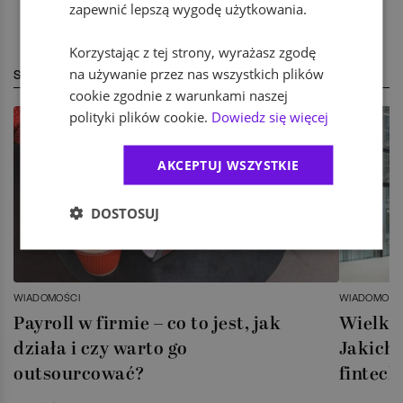
zapewnić lepszą wygodę użytkowania.
Korzystając z tej strony, wyrażasz zgodę
na używanie przez nas wszystkich plików
STREFA EKSPERTA
cookie zgodnie z warunkami naszej
polityki plików cookie.
Dowiedz się więcej
AKCEPTUJ WSZYSTKIE
DOSTOSUJ
WIADOMOŚCI
WIADOMOŚC
Payroll w firmie – co to jest, jak
Wielka 
działa i czy warto go
Jakich 
outsourcować?
fintech