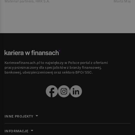
Materiał partnera, HRK S.A.
Marta Magie
Karierawfinansach.pl to największy w Polsce portal z ofertami
pracy przeznaczony dla specjalistów z branży finansowej,
bankowej, ubezpieczeniowej oraz sektora BPO/SSC.
INNE PROJEKTY
INFORMACJE