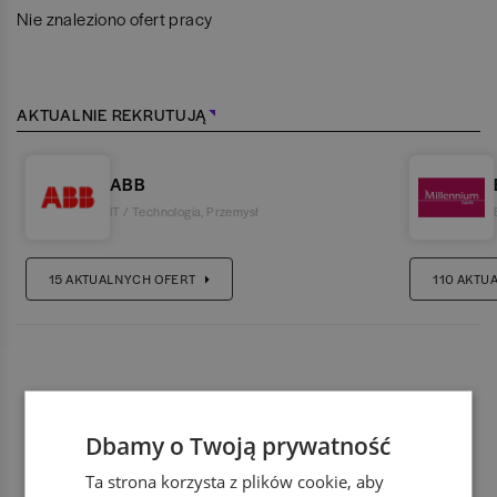
Nie znaleziono ofert pracy
AKTUALNIE REKRUTUJĄ
ABB
IT / Technologia
,
Przemysł
15
AKTUALNYCH OFERT
110
AKTU
Dbamy o Twoją prywatność
Ta strona korzysta z plików cookie, aby