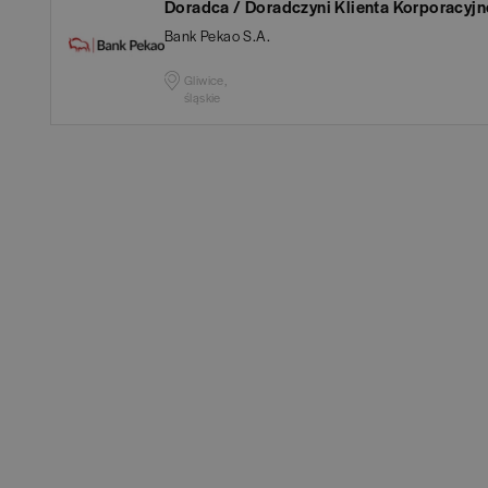
Doradca / Doradczyni Klienta Korporacyj
Białogard
(
1
)
Ana
Bank Pekao S.A.
Białystok
(
3
)
Aud
Gliwice,
śląskie
Bielsko-Biała
(
1
)
Ba
POKAŻ OFE
Bochnia
(
1
)
Hum
Brno
(
1
)
IT
(
Brodnica
(
1
)
Kon
Brzeg
(
1
)
Ksi
Brzesko
(
1
)
Pod
Brzozów
(
1
)
Ube