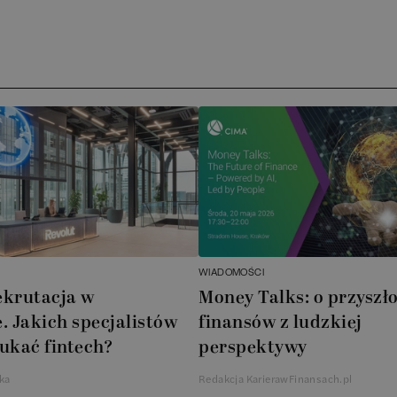
Ar
AT
N
B
Cu
A
WIADOMOŚCI
A
ekrutacja w
Money Talks: o przyszło
. Jakich specjalistów
finansów z ludzkiej
In
ukać fintech?
perspektywy
W
ka
Redakcja KarierawFinansach.pl