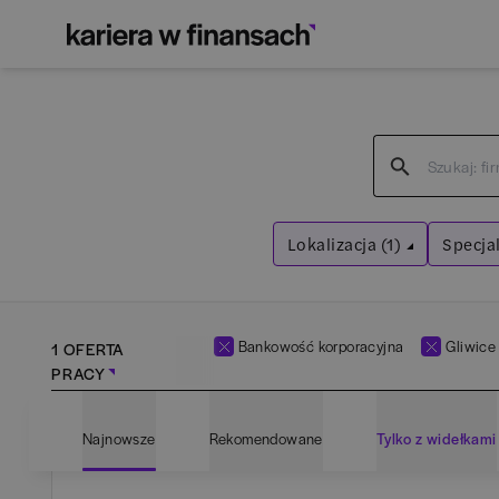
Lokalizacja (1)
Specjal
Gliwice
Bank
Wyczyść filtry
Wyczyść f
Bankowość korporacyjna
Gliwice
1 OFERTA
PRACY
Najnowsze
Rekomendowane
Tylko z widełkami
Bartoszyce
(
1
)
Adm