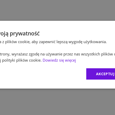
Po
Kultura / Media
Po
Edukacja
Eq
oją prywatność
ta z plików cookie, aby zapewnić lepszą wygodę użytkowania.
R
 strony, wyrażasz zgodę na używanie przez nas wszystkich plików 
Zu
 polityki plików cookie.
Dowiedz się więcej
M
AKCEPTUJ
C
Ex
B