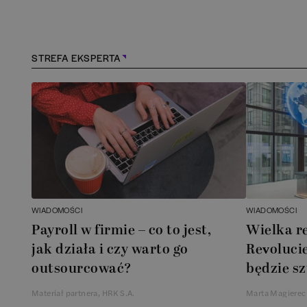
Kędzierzyn-Koźle
(
1
)
Kielce
(
1
)
STREFA EKSPERTA
Konstancin-Jeziorna
(
1
)
Kościerzyna
(
1
)
Kraków
(
158
)
Lębork
(
1
)
WIADOMOŚCI
WIADOMOŚCI
Payroll w firmie – co to jest,
Wielka r
Legionowo
(
1
)
jak działa i czy warto go
Revolucie
outsourcować?
będzie sz
Legnica
(
1
)
Materiał partnera, HRK S.A.
Marta Magierec