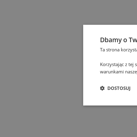
Czeladź
(
1
)
Częstochowa
(
1
)
Dbamy o Tw
Eindhoven
(
1
)
Ta strona korzys
Elbląg
(
1
)
Korzystając z tej
warunkami naszej
Gdańsk
(
115
)
DOSTOSUJ
Gdynia
(
3
)
Gliwice
(
2
)
Głogów
(
1
)