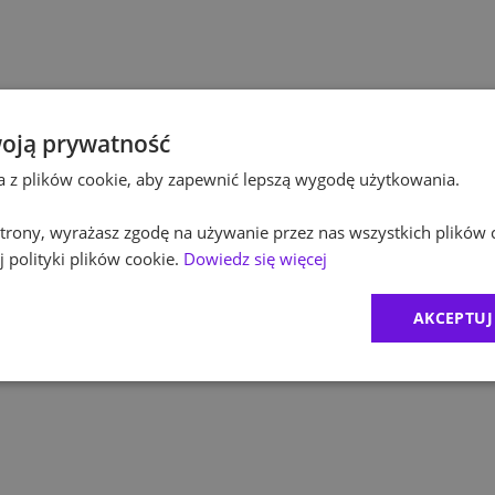
Po
Kultura / Media
Po
Edukacja
Eq
oją prywatność
ta z plików cookie, aby zapewnić lepszą wygodę użytkowania.
R
 strony, wyrażasz zgodę na używanie przez nas wszystkich plików 
Zu
 polityki plików cookie.
Dowiedz się więcej
M
AKCEPTUJ
C
Ex
B