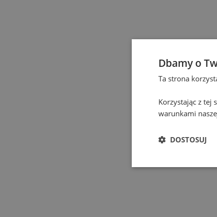
Częstochowa
(
1
)
Elbląg
(
1
)
Dbamy o Tw
Gdańsk
(
131
)
Ta strona korzys
Gdynia
(
4
)
Korzystając z tej
warunkami naszej
Gliwice
(
2
)
DOSTOSUJ
Głogów
(
1
)
Gniezno
(
2
)
Gorzów Wielkopolski
(
1
)