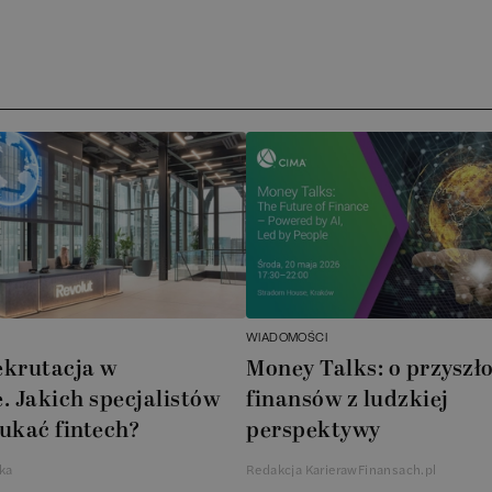
Ar
AT
N
B
Cu
A
WIADOMOŚCI
A
ekrutacja w
Money Talks: o przyszło
. Jakich specjalistów
finansów z ludzkiej
In
ukać fintech?
perspektywy
W
ka
Redakcja KarierawFinansach.pl