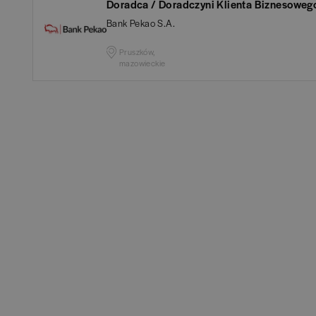
Doradca / Doradczyni Klienta Biznesoweg
Białogard
(
1
)
Ana
Bank Pekao S.A.
Białystok
(
4
)
Aud
Pruszków,
mazowieckie
Bielsko-Biała
(
1
)
Ba
POKAŻ OFE
Bochnia
(
1
)
Hum
Brodnica
(
1
)
IT
(
Brzeg
(
1
)
Kon
Brzesko
(
1
)
Ksi
Brzozów
(
1
)
Pod
Bydgoszcz
(
1
)
Ube