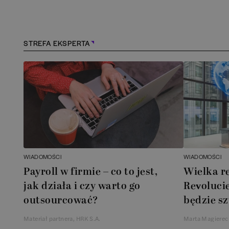
Konstancin-Jeziorna
(
1
)
Kościerzyna
(
1
)
STREFA EKSPERTA
Kraków
(
165
)
Lębork
(
1
)
Legionowo
(
1
)
Legnica
(
1
)
WIADOMOŚCI
WIADOMOŚCI
Payroll w firmie – co to jest,
Wielka r
Łódź
(
85
)
jak działa i czy warto go
Revolucie
outsourcować?
będzie sz
Łomianki
(
2
)
Materiał partnera, HRK S.A.
Marta Magierec