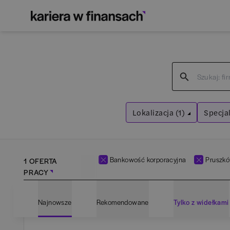
Lokalizacja (1)
Specjal
Pruszków
Bank
Wyczyść filtry
Wyczyść f
Bankowość korporacyjna
Pruszk
1 OFERTA
PRACY
Najnowsze
Rekomendowane
Tylko z widełkami
Bartoszyce
(
1
)
Adm