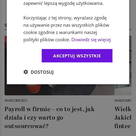
zapewnić lepszą wygodę użytkowania.
Korzystając z tej strony, wyrażasz zgodę
na używanie przez nas wszystkich plików
STREFA EKSPERTA
cookie zgodnie z warunkami naszej
polityki plików cookie.
Dowiedz się więcej
AKCEPTUJ WSZYSTKIE
DOSTOSUJ
WIADOMOŚCI
WIADOMOŚC
Payroll w firmie – co to jest, jak
Wielka 
działa i czy warto go
Jakich 
outsourcować?
fintech