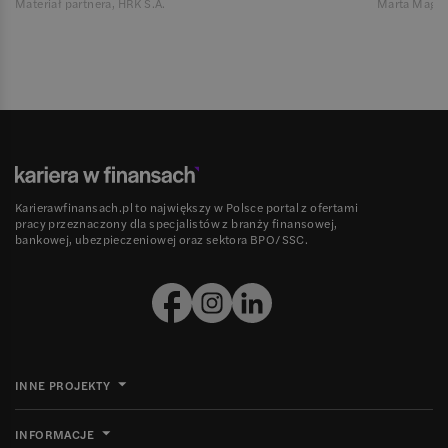
Materiał partnera, HRK S.A.
Marta Magie
Karierawfinansach.pl to największy w Polsce portal z ofertami
pracy przeznaczony dla specjalistów z branży finansowej,
bankowej, ubezpieczeniowej oraz sektora BPO/SSC.
INNE PROJEKTY
INFORMACJE