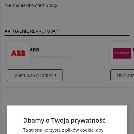
Nie znaleziono ofert pracy
AKTUALNIE REKRUTUJĄ
ABB
IT / Technologia
,
Przemysł
15
AKTUALNYCH OFERT
110
AKTU
Dbamy o Twoją prywatność
Ta strona korzysta z plików cookie, aby