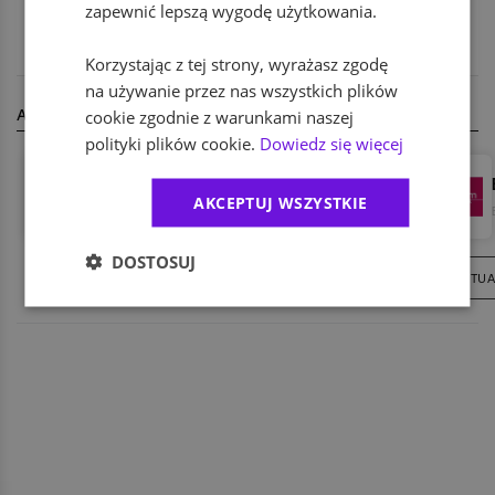
zapewnić lepszą wygodę użytkowania.
łódzkie
Korzystając z tej strony, wyrażasz zgodę
na używanie przez nas wszystkich plików
AKTUALNIE REKRUTUJĄ
cookie zgodnie z warunkami naszej
polityki plików cookie.
Dowiedz się więcej
ABB
AKCEPTUJ WSZYSTKIE
IT / Technologia
,
Przemysł
DOSTOSUJ
15
AKTUALNYCH OFERT
211
AKTUA