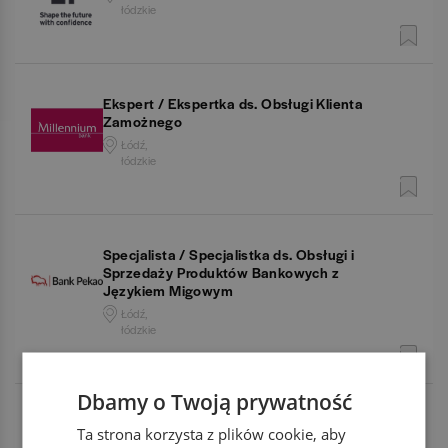
łódzkie
Ekspert / Ekspertka ds. Obsługi Klienta
Zamożnego
Łódź,
łódzkie
Specjalista / Specjalistka ds. Obsługi i
Sprzedaży Produktów Bankowych z
Językiem Migowym
Łódź,
łódzkie
Dbamy o Twoją prywatność
Doradczyni / Doradca Klienta Prime
Ta strona korzysta z plików cookie, aby
Łódź,