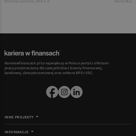
Materiał partnera, HRK S.A.
Marta Magie
Karierawfinansach.pl to największy w Polsce portal z ofertami
pracy przeznaczony dla specjalistów z branży finansowej,
bankowej, ubezpieczeniowej oraz sektora BPO/SSC.
INNE PROJEKTY
INFORMACJE