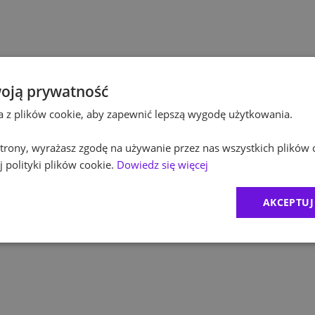
Polsk
Kultura / Media
Polsk
Edukacja
Equin
oją prywatność
ta z plików cookie, aby zapewnić lepszą wygodę użytkowania.
ROC
 strony, wyrażasz zgodę na używanie przez nas wszystkich plików 
Zuric
 polityki plików cookie.
Dowiedz się więcej
MDD
AKCEPTUJ
(
1
)
CRID
(
2
)
Exco 
BDO 