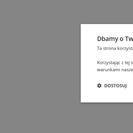
Elbląg
(
1
)
Gdańsk
(
131
)
Gdynia
(
3
)
Dbamy o Tw
Ta strona korzys
Gliwice
(
2
)
Korzystając z tej
Głogów
(
1
)
warunkami naszej
Gniezno
(
2
)
DOSTOSUJ
Gorzów Wielkopolski
Grodzisk Mazowiecki
Hel
(
1
)