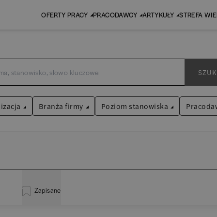
OFERTY PRACY
PRACODAWCY
ARTYKUŁY
STREFA WI
SZUK
izacja
Branża firmy
Poziom stanowiska
Pracoda
Audyt / Konsulting
Asystent
(
31
)
Bankowość
Praktykant / stażysta
(
33
)
inistracja
(
20
)
EY (d
BPO / SSC
Specjalista
(
703
)
Zapisane
liza
(
114
)
PwC
Human Resources / Rekrutacja
Kierownik/Manager
(
247
)