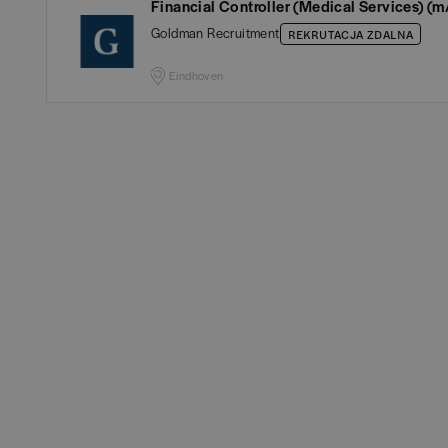
Białystok
(
4
)
Aud
Financial Controller (Medical Services) (m
Goldman Recruitment
REKRUTACJA ZDALNA
Bielsko-Biała
(
1
)
Ba
Eindhoven
Bochnia
(
1
)
Hum
Brodnica
(
1
)
IT
(
POKAŻ
Brzeg
(
1
)
Kon
Brzesko
(
1
)
Ksi
Brzozów
(
1
)
Pod
Bydgoszcz
(
1
)
Ube
Cała Polska
(
2
)
Zar