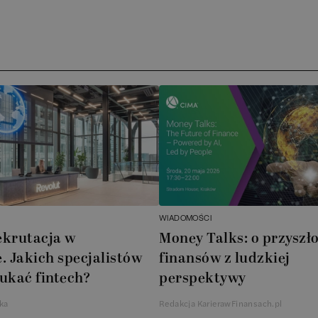
Arche
ATA A
Novd
Boom
Cube 
AXA 
WIADOMOŚCI
Akzo
ekrutacja w
Money Talks: o przyszło
. Jakich specjalistów
finansów z ludzkiej
Insty
ukać fintech?
perspektywy
Wspó
ka
Redakcja KarierawFinansach.pl