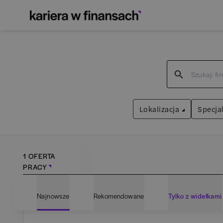
Lokalizacja
Specjal
1 OFERTA
PRACY
Bartoszyce
(
1
)
Adm
Najnowsze
Rekomendowane
Tylko z widełkami
Białogard
(
1
)
Ana