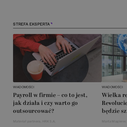
Kościerzyna
(
1
)
Kraków
(
164
)
STREFA EKSPERTA
Lębork
(
1
)
Legionowo
(
1
)
Legnica
(
1
)
Łódź
(
85
)
WIADOMOŚCI
WIADOMOŚCI
Łomianki
(
2
)
Payroll w firmie – co to jest,
Wielka r
jak działa i czy warto go
Revolucie
Lublin
(
39
)
outsourcować?
będzie sz
Materiał partnera, HRK S.A.
Marta Magierec
Mielec
(
2
)