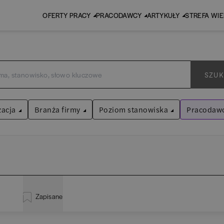
OFERTY PRACY
PRACODAWCY
ARTYKUŁY
STREFA WI
SZUK
zacja
Branża firmy
Poziom stanowiska
Pracodawc
AIQLABS 
Audyt / Konsulting
Asystent
(
31
)
Wyczyść filtr
Bankowość
Praktykant / stażysta
(
33
)
istracja
(
20
)
BPO / SSC
Specjalista
(
713
)
Zapisane
za
(
114
)
EY (da
Human Resources / Rekrutacja
Kierownik/Manager
(
247
)