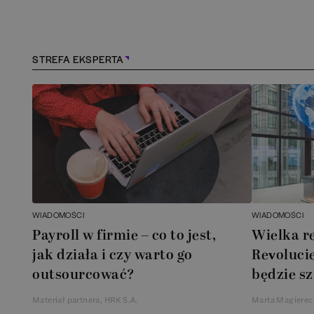
Kościerzyna
(
1
)
Kraków
(
164
)
STREFA EKSPERTA
Lębork
(
1
)
Legionowo
(
1
)
Legnica
(
1
)
Łódź
(
85
)
WIADOMOŚCI
WIADOMOŚCI
Łomianki
(
2
)
Payroll w firmie – co to jest,
Wielka r
jak działa i czy warto go
Revolucie
Lublin
(
39
)
outsourcować?
będzie sz
Materiał partnera, HRK S.A.
Marta Magierec
Mielec
(
2
)