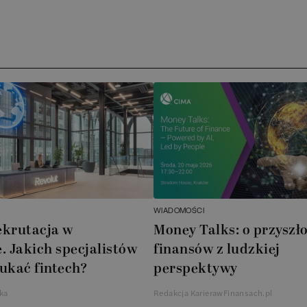
Media 
Archer 
ATA Ac
Novdo
BoomBi
Cube G
WIADOMOŚCI
ekrutacja w
Money Talks: o przyszło
AXA X
. Jakich specjalistów
finansów z ludzkiej
ukać fintech?
perspektywy
AkzoNo
ka
Redakcja KarierawFinansach.pl