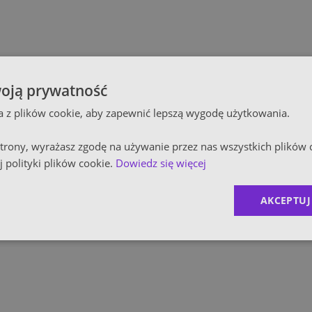
Innocap
Kultura / Media
Polski 
Edukacja
oją prywatność
Polska
ta z plików cookie, aby zapewnić lepszą wygodę użytkowania.
Equini
 strony, wyrażasz zgodę na używanie przez nas wszystkich plików 
 polityki plików cookie.
Dowiedz się więcej
ROCKW
AKCEPTUJ
Zurich 
1
)
MDDP
2
)
CRIDO