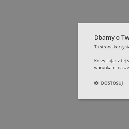
Elbląg
(
1
)
Gdańsk
(
130
)
Gdynia
(
4
)
Dbamy o Tw
Ta strona korzys
Gliwice
(
2
)
Korzystając z tej
Głogów
(
1
)
warunkami naszej
Gniezno
(
2
)
DOSTOSUJ
Gorzów Wielkopolski
(
Grodzisk Mazowiecki
(
Hel
(
1
)