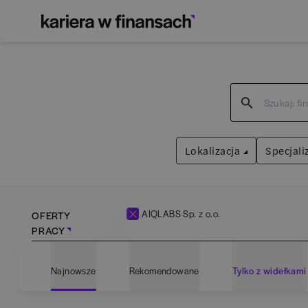
Lokalizacja
Specjali
AIQLABS Sp. z o.o.
OFERTY
PRACY
Bartoszyce
(
1
)
Admin
Najnowsze
Rekomendowane
Tylko z widełkami
Białogard
(
1
)
Anali