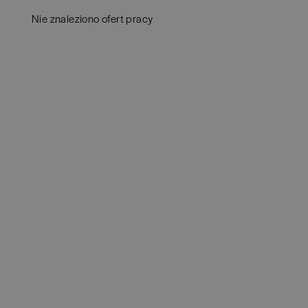
Białystok
(
4
)
Audy
Nie znaleziono ofert pracy
Bielsko-Biała
(
1
)
Bank
Bochnia
(
1
)
Huma
Brodnica
(
1
)
IT
(
3
POKAŻ 
Brzeg
(
1
)
Konsu
Brzesko
(
1
)
Księ
Brzozów
(
1
)
Podat
Bydgoszcz
(
1
)
Ubez
Cała Polska
(
2
)
Zarzą