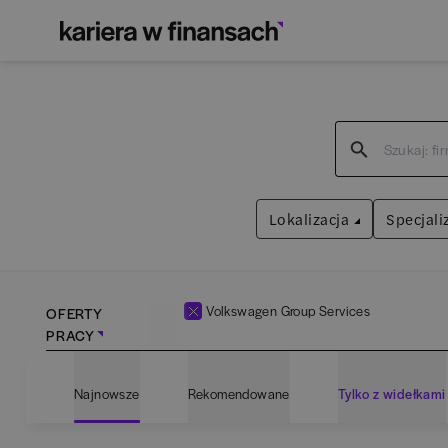
Lokalizacja
Specjali
Volkswagen Group Services
OFERTY
PRACY
Bartoszyce
(
1
)
Admin
Najnowsze
Rekomendowane
Tylko z widełkami
Białogard
(
1
)
Anali