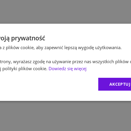
Innocap
Kultura / Media
Polska
Edukacja
oją prywatność
Polski 
ta z plików cookie, aby zapewnić lepszą wygodę użytkowania.
Equini
 strony, wyrażasz zgodę na używanie przez nas wszystkich plików 
 polityki plików cookie.
Dowiedz się więcej
ROCKW
AKCEPTUJ
Zurich 
MDDP
CRIDO
1
)