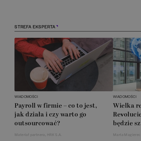
Kielce
(
1
)
Konstancin-Jeziorna
(
1
STREFA EKSPERTA
Kościerzyna
(
1
)
Kraków
(
158
)
Lębork
(
1
)
Legionowo
(
1
)
WIADOMOŚCI
WIADOMOŚCI
Legnica
(
1
)
Payroll w firmie – co to jest,
Wielka r
jak działa i czy warto go
Revolucie
Leszno
(
1
)
outsourcować?
będzie sz
Materiał partnera, HRK S.A.
Marta Magierec
Łódź
(
83
)