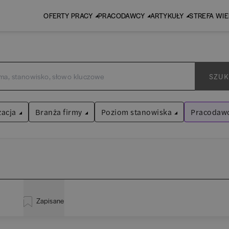
OFERTY PRACY
PRACODAWCY
ARTYKUŁY
STREFA WI
SZUK
zacja
Branża firmy
Poziom stanowiska
Pracodawc
Volkswa
Audyt / Konsulting
Asystent
(
31
)
Wyczyść filtr
Bankowość
Praktykant / stażysta
(
34
)
istracja
(
18
)
BPO / SSC
Specjalista
(
701
)
Zapisane
za
(
110
)
EY (da
Human Resources / Rekrutacja
Kierownik/Manager
(
247
)