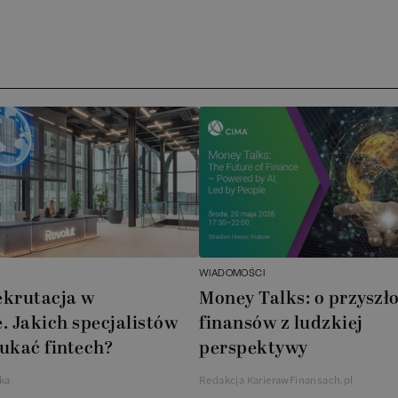
Media 
)
Archer 
ATA Ac
Novdo
BoomBi
Cube G
WIADOMOŚCI
ekrutacja w
Money Talks: o przyszło
AXA X
. Jakich specjalistów
finansów z ludzkiej
ukać fintech?
perspektywy
AkzoNo
ka
Redakcja KarierawFinansach.pl