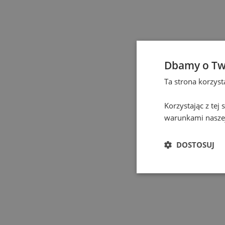
Częstochowa
(
1
)
Eindhoven
(
1
)
Elbląg
(
1
)
Dbamy o Tw
Ta strona korzys
Gdańsk
(
115
)
Korzystając z tej
Gdynia
(
3
)
warunkami naszej
Gliwice
(
2
)
DOSTOSUJ
Głogów
(
1
)
Gniezno
(
2
)
Gorzów Wielkopolski
(