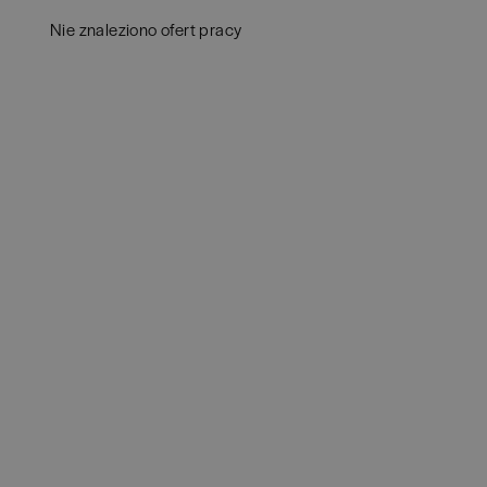
Białystok
(
3
)
Audy
Nie znaleziono ofert pracy
Bielsko-Biała
(
1
)
Bank
Bochnia
(
1
)
Huma
Brno
(
1
)
IT
(
3
POKAŻ 
Brodnica
(
1
)
Konsu
Brzeg
(
1
)
Księ
Brzesko
(
1
)
Podat
Brzozów
(
1
)
Ubez
Bydgoszcz
(
1
)
Zarzą