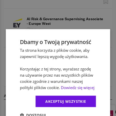
AI Risk & Governance Supervising Associate
- Europe West
Katowice,
śląskie
Dbamy o Twoją prywatność
Ta strona korzysta z plików cookie, aby
zapewnić lepszą wygodę użytkowania.
Doświadczony_a Asystent_ka w zespole
Zarządzania Ryzykiem Podatkowym (TARAS)
Korzystając z tej strony, wyrażasz zgodę
Warszawa,
mazowieckie
na używanie przez nas wszystkich plików
cookie zgodnie z warunkami naszej
polityki plików cookie.
Dowiedz się więcej
AKTUALNIE REKRUTUJĄ
AKCEPTUJ WSZYSTKIE
ABB
DOSTOSUJ