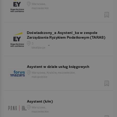
Warszawa,
mazowieckie
Doświadczony_a Asystent_ka w zespole
Zarządzania Ryzykiem Podatkowym (TARAS)
3
lokalizacje
Asystent w dziale usług księgowych
Warszawa, Kraków, mazowieckie,
małopolskie
Asystent (k/m)
Warszawa,
mazowieckie