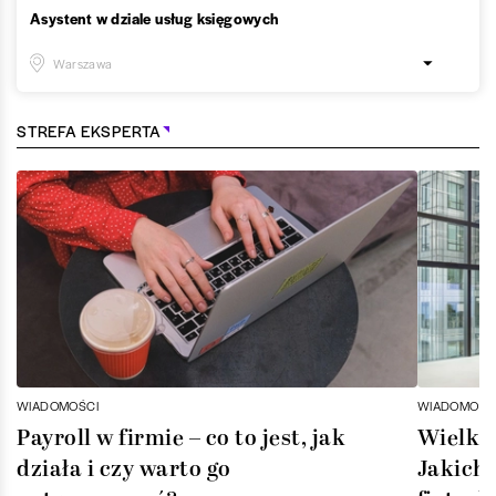
Asystent w dziale usług księgowych
Warszawa
STREFA EKSPERTA
WIADOMOŚCI
WIADOMOŚC
Payroll w firmie – co to jest, jak
Wielka 
działa i czy warto go
Jakich 