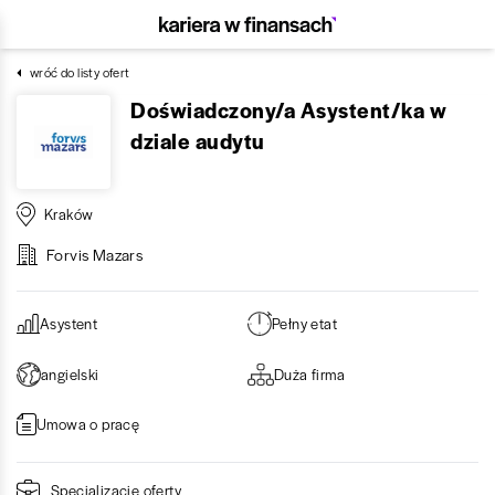
wróć do listy ofert
Doświadczony/a Asystent/ka w
dziale audytu
Kraków
Forvis Mazars
Asystent
Pełny etat
angielski
Duża firma
Umowa o pracę
Specjalizacje oferty