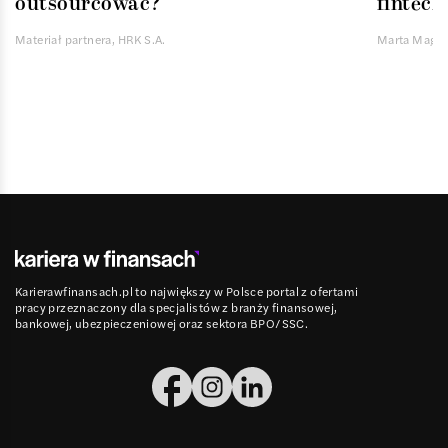
outsourcować?
fintech
Materiał partnera, HRK S.A.
Marta Magie
Karierawfinansach.pl to największy w Polsce portal z ofertami
pracy przeznaczony dla specjalistów z branży finansowej,
bankowej, ubezpieczeniowej oraz sektora BPO/SSC.