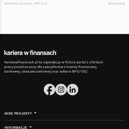
Materiał partnera, HRK S.A.
Marta Magie
Karierawfinansach.pl to największy w Polsce portal z ofertami
pracy przeznaczony dla specjalistów z branży finansowej,
bankowej, ubezpieczeniowej oraz sektora BPO/SSC.
INNE PROJEKTY
INFORMACJE