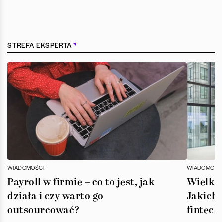
STREFA EKSPERTA
WIADOMOŚCI
WIADOMOŚC
Payroll w firmie – co to jest, jak
Wielka 
działa i czy warto go
Jakich 
outsourcować?
fintech