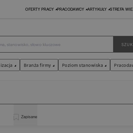
OFERTY PRACY
PRACODAWCY
ARTYKUŁY
STREFA WI
SZUK
izacja
Branża firmy
Poziom stanowiska
Pracoda
Audyt / Konsulting
Asystent
(
31
)
Bankowość
Praktykant / stażysta
(
33
)
inistracja
(
20
)
EY (d
BPO / SSC
Specjalista
(
703
)
Zapisane
liza
(
114
)
PwC
Human Resources / Rekrutacja
Kierownik/Manager
(
247
)