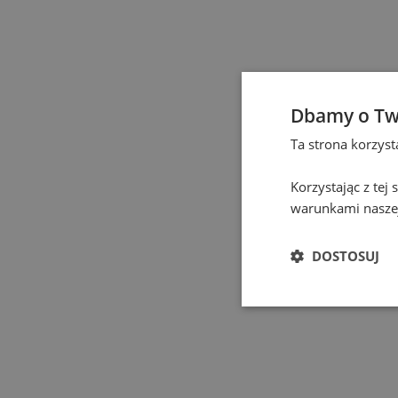
Elbląg
(
1
)
Gdańsk
(
131
)
Gdynia
(
3
)
Dbamy o Tw
Ta strona korzys
Gliwice
(
2
)
Korzystając z tej
Głogów
(
1
)
warunkami naszej
Gniezno
(
2
)
DOSTOSUJ
Gorzów Wielkopolski
Grodzisk Mazowiecki
Hel
(
1
)