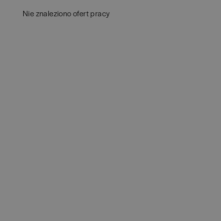
Białystok
(
4
)
Aud
Nie znaleziono ofert pracy
Bielsko-Biała
(
1
)
Ba
Bochnia
(
1
)
Hum
Brodnica
(
1
)
IT
(
POKAŻ
Brzeg
(
1
)
Kon
Brzesko
(
1
)
Ksi
Brzozów
(
1
)
Pod
Bydgoszcz
(
1
)
Ube
Cała Polska
(
2
)
Zar