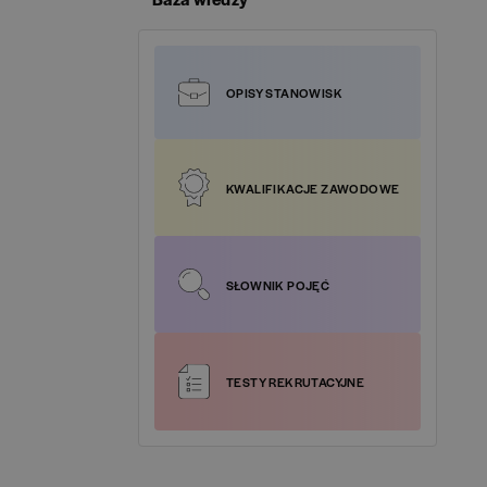
Specialist
(
1
)
Google Analytics
(
1
)
L Poland
(
0
)
Specjalista ds. Logistyki / Logistics Specialist
(
1
)
Google Cloud Platform
(
3
)
OPISY STANOWISK
aterials Polska
(
0
)
Specjalista ds. Obsługi Klienta / Customer
HotJar
(
1
)
Service Specialist
(
48
)
gran
(
0
)
HTML
(
2
)
KWALIFIKACJE ZAWODOWE
Specjalista ds. Podatków / Tax Specialist
(
4
)
t-HR
(
0
)
HTML5
(
2
)
Specjalista ds. Sprzedaży / Sales Specialist
(
8
)
ney Grupa Oney S.A.
(
0
)
SŁOWNIK POJĘĆ
IT Cloud
(
3
)
Specjalista ds. Treasury / Treasury Specialist
(
1
)
 Business Solutions Europe
(
0
)
ITIL
(
1
)
Tester oprogramowania
(
1
)
TESTY REKRUTACYJNE
ss Global Shared Services
(
0
)
Java
(
3
)
 Saturn Holding Polska
(
0
)
Javascript
(
2
)