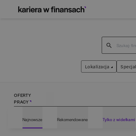
Lokalizacja
Specjal
OFERTY
PRACY
Bartoszyce
(
1
)
Adm
Najnowsze
Rekomendowane
Tylko z widełkami
Białogard
(
1
)
Ana