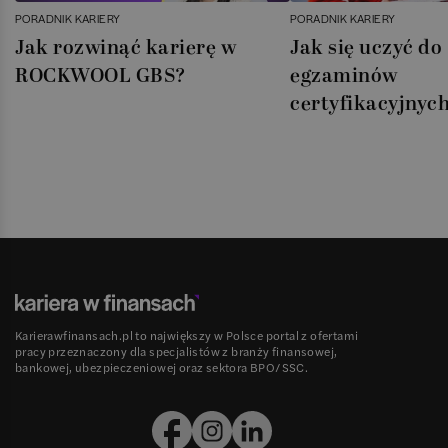
PORADNIK KARIERY
PORADNIK KARIERY
Jak rozwinąć karierę w
Jak się uczyć do
ROCKWOOL GBS?
egzaminów
certyfikacyjnyc
Karierawfinansach.pl to największy w Polsce portal z ofertami
pracy przeznaczony dla specjalistów z branży finansowej,
bankowej, ubezpieczeniowej oraz sektora BPO/SSC.