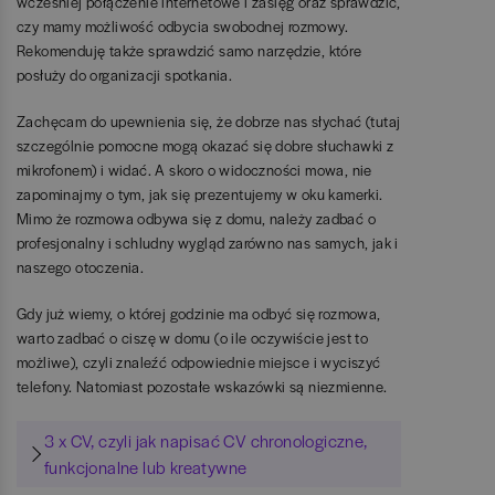
wcześniej połączenie internetowe i zasięg oraz sprawdzić,
czy mamy możliwość odbycia swobodnej rozmowy.
Rekomenduję także sprawdzić samo narzędzie, które
posłuży do organizacji spotkania.
Zachęcam do upewnienia się, że dobrze nas słychać (tutaj
szczególnie pomocne mogą okazać się dobre słuchawki z
mikrofonem) i widać. A skoro o widoczności mowa, nie
zapominajmy o tym, jak się prezentujemy w oku kamerki.
Mimo że rozmowa odbywa się z domu, należy zadbać o
profesjonalny i schludny wygląd zarówno nas samych, jak i
naszego otoczenia.
Gdy już wiemy, o której godzinie ma odbyć się rozmowa,
warto zadbać o ciszę w domu (o ile oczywiście jest to
możliwe), czyli znaleźć odpowiednie miejsce i wyciszyć
telefony. Natomiast pozostałe wskazówki są niezmienne.
3 x CV, czyli jak napisać CV chronologiczne,
funkcjonalne lub kreatywne