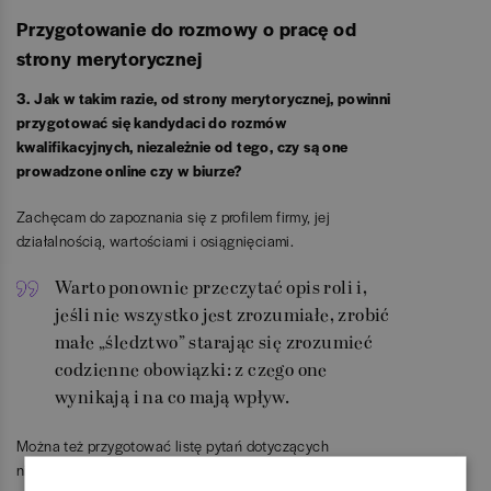
Przygotowanie do rozmowy o pracę od
strony merytorycznej
3. Jak w takim razie, od strony merytorycznej, powinni
przygotować się kandydaci do rozmów
kwalifikacyjnych, niezależnie od tego, czy są one
prowadzone online czy w biurze?
Zachęcam do zapoznania się z profilem firmy, jej
działalnością, wartościami i osiągnięciami.
Warto ponownie przeczytać opis roli i,
jeśli nie wszystko jest zrozumiałe, zrobić
małe „śledztwo” starając się zrozumieć
codzienne obowiązki: z czego one
wynikają i na co mają wpływ.
Można też przygotować listę pytań dotyczących
niejasnych kwestii. Ponieważ znaczna część rozmowy