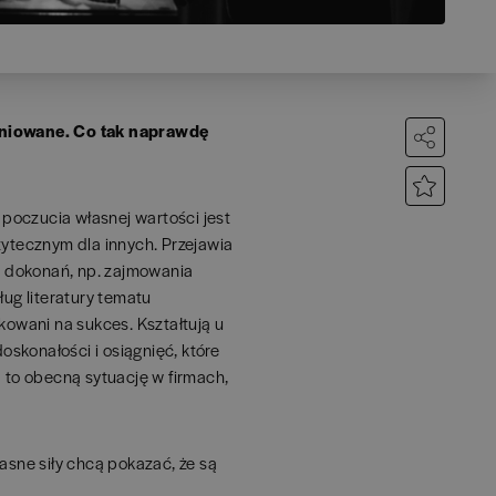
finiowane. Co tak naprawdę
poczucia własnej wartości jest
żytecznym dla innych. Przejawia
ch dokonań, np. zajmowania
ług literatury tematu
kowani na sukces. Kształtują u
oskonałości i osiągnięć, które
a to obecną sytuację w firmach,
sne siły chcą pokazać, że są