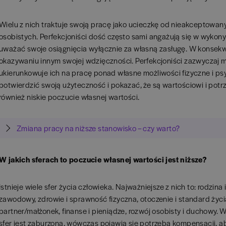
Wielu z nich traktuje swoją pracę jako ucieczkę od nieakceptowan
osobistych. Perfekcjoniści dość często sami angażują się w wyko
uważać swoje osiągnięcia wyłącznie za własną zasługę. W konsek
okazywaniu innym swojej wdzięczności. Perfekcjoniści zazwyczaj ma
ukierunkowuje ich na pracę ponad własne możliwości fizyczne i ps
potwierdzić swoją użyteczność i pokazać, że są wartościowi i potr
również niskie poczucie własnej wartości.
Zmiana pracy na niższe stanowisko – czy warto?
W jakich sferach to poczucie własnej wartości jest niższe?
Istnieje wiele sfer życia człowieka. Najważniejsze z nich to: rodzina
zawodowy, zdrowie i sprawność fizyczna, otoczenie i standard życia
partner/małżonek, finanse i pieniądze, rozwój osobisty i duchowy. W
sfer jest zaburzona, wówczas pojawia się potrzeba kompensacji, 