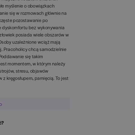
ałe myślenie o obowiązkach
anie się w rozmowach głównie na
 częste pozostawanie po
ie dyskomfortu bez wykonywania
złowiek posiada wiele obszarów w
. Osoby uzależnione wciąż mają
ej. Pracoholicy chcą samodzielnie
 Poddawanie się takim
jest momentem, w którym należy
trojów, stresu, objawów
 z kręgosłupem, pamięcią. To jest
o
ć?