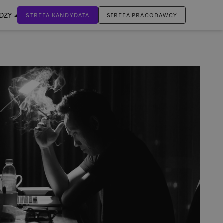
EDZY
STREFA KANDYDATA
STREFA PRACODAWCY
ZALOGUJ SIĘ
Nie masz jeszcze konta?
ZAREJESTRUJ SIĘ