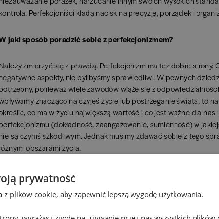
niezauważanie porażek, narzucanie innym swoich wysokich stand
kontrola. Perfekcjoniści kładą nacisk na precyzję, porządek i organi
W jaki sposób poradzić sobie z perfekcjonizmem?
Należy zmierzyć się z prawdą. Perfekcjonizm ma też dobre strony.
negatywne aspekty, nie bylibyśmy sprawiedliwi. W pewnych dziedz
potrzebny, ponieważ wiele zawodów wiąże się z odpowiedzialnością
wpływamy znacząco na czyjeś życie lub postrzeganie świata, to n
określić, co ma w życiu największą wartość i co jest ważne dla nas
perfekcjonizmu (dokładność, zaangażowanie, sumienność) w jakiejś 
nie są czymś szkodliwym. Jednak musimy zdawać sobie z tego spra
różnymi obszarami życia.
Niektórzy uważają perfekcjonizm za atut i w CV lub listach motywa
oją prywatność
perfekcjonistami. Jeżeli ktoś jest z tego dumny, to z pewnością nie 
ta z plików cookie, aby zapewnić lepszą wygodę użytkowania.
Jednak są osoby, które chciałyby się tego pozbyć. Jak już wspomina
prawdą, że możliwości, działania, zdolności, predyspozycje i umiej
 strony, wyrażasz zgodę na używanie przez nas wszystkich plików 