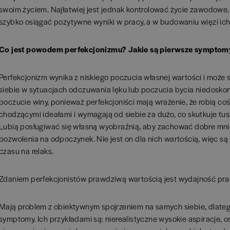
swoim życiem. Najłatwiej jest jednak kontrolować życie zawodowe.
szybko osiągać pozytywne wyniki w pracy, a w budowaniu więzi ich
Co jest powodem perfekcjonizmu? Jakie są pierwsze sympto
Perfekcjonizm wynika z niskiego poczucia własnej wartości i może
siebie w sytuacjach odczuwania lęku lub poczucia bycia niedosko
poczucie winy, ponieważ perfekcjoniści mają wrażenie, że robią co
chodzącymi ideałami i wymagają od siebie za dużo, co skutkuje t
Lubią posługiwać się własną wyobraźnią, aby zachować dobre mnie
pozwolenia na odpoczynek. Nie jest on dla nich wartością, więc są 
czasu na relaks.
Zdaniem perfekcjonistów prawdziwą wartością jest wydajność pra
Mają problem z obiektywnym spojrzeniem na samych siebie, dlate
symptomy. Ich przykładami są: nierealistyczne wysokie aspiracje, 