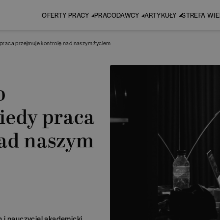
OFERTY PRACY
PRACODAWCY
ARTYKUŁY
STREFA WI
y praca przejmuje kontrolę nad naszym życiem
o
kiedy praca
nad naszym
 i nauczyciel akademicki,