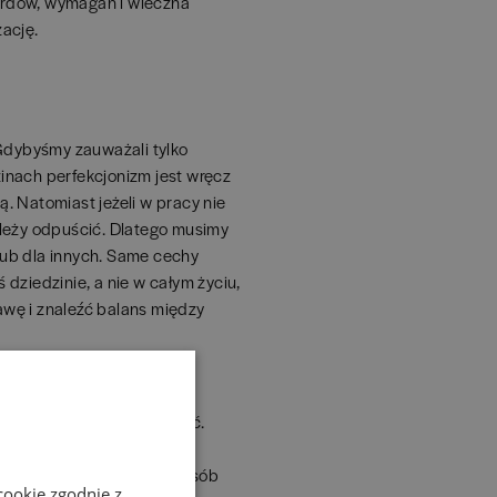
ardów, wymagań i wieczna
zację.
 Gdybyśmy zauważali tylko
inach perfekcjonizm jest wręcz
. Natomiast jeżeli w pracy nie
ależy odpuścić. Dlatego musimy
 lub dla innych. Same cechy
dziedzinie, a nie w całym życiu,
wę i znaleźć balans między
cyjnych podkreślają, że są
będzie chciał tego zmieniać.
łam, należy zmierzyć się z
ętności są w naturalny sposób
cookie zgodnie z