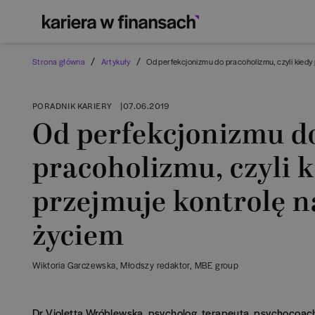
/
/
Strona główna
Artykuły
Od perfekcjonizmu do pracoholizmu, czyli kied
PORADNIK KARIERY
|
07.06.2019
Od perfekcjonizmu d
pracoholizmu, czyli 
przejmuje kontrolę 
życiem
Wiktoria Garczewska
, Młodszy redaktor
, MBE group
Dr Violetta Wróblewska, psycholog, terapeuta, psychocoach