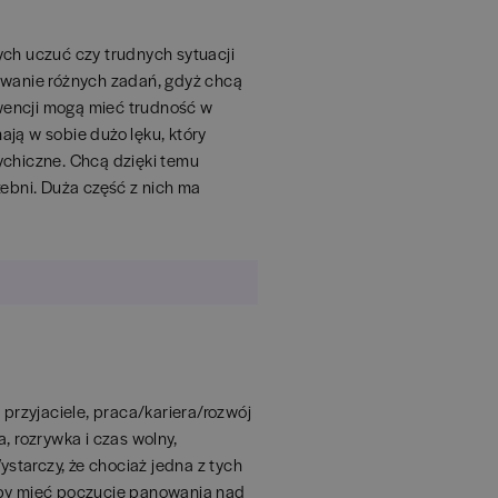
ych uczuć czy trudnych sytuacji
nywanie różnych zadań, gdyż chcą
wencji mogą mieć trudność w
ją w sobie dużo lęku, który
ychiczne. Chcą dzięki temu
zebni. Duża część z nich ma
 i przyjaciele, praca/kariera/rozwój
, rozrywka i czas wolny,
ystarczy, że chociaż jedna z tych
aby mieć poczucie panowania nad