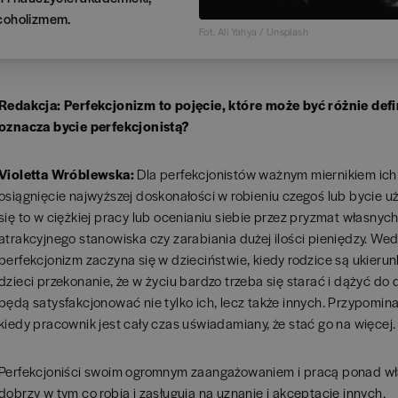
acoholizmem.
Fot. Ali Yahya / Unsplash
Redakcja: Perfekcjonizm to pojęcie, które może być różnie de
oznacza bycie perfekcjonistą?
Violetta Wróblewska:
Dla perfekcjonistów ważnym miernikiem ich 
osiągnięcie najwyższej doskonałości w robieniu czegoś lub bycie u
się to w ciężkiej pracy lub ocenianiu siebie przez pryzmat własny
atrakcyjnego stanowiska czy zarabiania dużej ilości pieniędzy. Wed
perfekcjonizm zaczyna się w dzieciństwie, kiedy rodzice są ukierun
dzieci przekonanie, że w życiu bardzo trzeba się starać i dążyć do d
będą satysfakcjonować nie tylko ich, lecz także innych. Przypomin
kiedy pracownik jest cały czas uświadamiany, że stać go na więcej.
Perfekcjoniści swoim ogromnym zaangażowaniem i pracą ponad wła
dobrzy w tym co robią i zasługują na uznanie i akceptację innych.