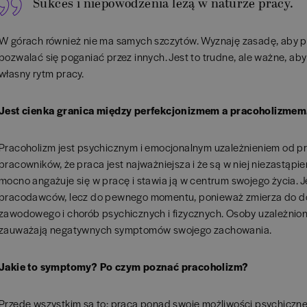
Sukces i niepowodzenia leżą w naturze pracy.
W górach również nie ma samych szczytów. Wyznaję zasadę, aby p
pozwalać się poganiać przez innych. Jest to trudne, ale ważne, ab
własny rytm pracy.
Jest cienka granica między perfekcjonizmem a pracoholizmem
Pracoholizm jest psychicznym i emocjonalnym uzależnieniem od pr
pracowników, że praca jest najważniejsza i że są w niej niezastąpien
mocno angażuje się w pracę i stawia ją w centrum swojego życia. J
pracodawców, lecz do pewnego momentu, ponieważ zmierza do do
zawodowego i chorób psychicznych i fizycznych. Osoby uzależnion
zauważają negatywnych symptomów swojego zachowania.
Jakie to symptomy? Po czym poznać pracoholizm?
Przede wszystkim są to: praca ponad swoje możliwości psychiczne 