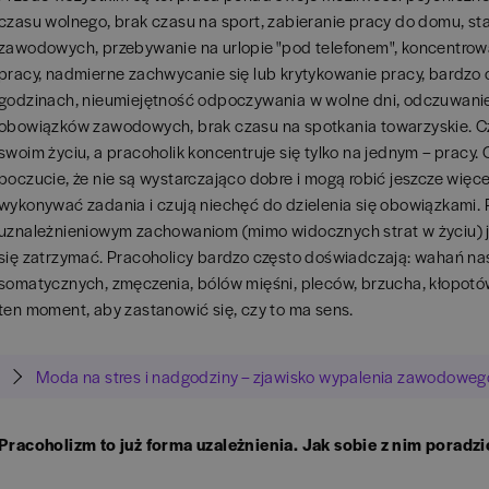
czasu wolnego, brak czasu na sport, zabieranie pracy do domu, st
zawodowych, przebywanie na urlopie "pod telefonem", koncentrow
pracy, nadmierne zachwycanie się lub krytykowanie pracy, bardzo
godzinach, nieumiejętność odpoczywania w wolne dni, odczuwan
obowiązków zawodowych, brak czasu na spotkania towarzyskie. C
swoim życiu, a pracoholik koncentruje się tylko na jednym – pracy
poczucie, że nie są wystarczająco dobre i mogą robić jeszcze więc
wykonywać zadania i czują niechęć do dzielenia się obowiązkami.
uznależnieniowym zachowaniom (mimo widocznych strat w życiu) 
się zatrzymać. Pracoholicy bardzo często doświadczają: wahań nas
somatycznych, zmęczenia, bólów mięśni, pleców, brzucha, kłopotów
ten moment, aby zastanowić się, czy to ma sens.
Moda na stres i nadgodziny – zjawisko wypalenia zawodoweg
Pracoholizm to już forma uzależnienia. Jak sobie z nim poradzi