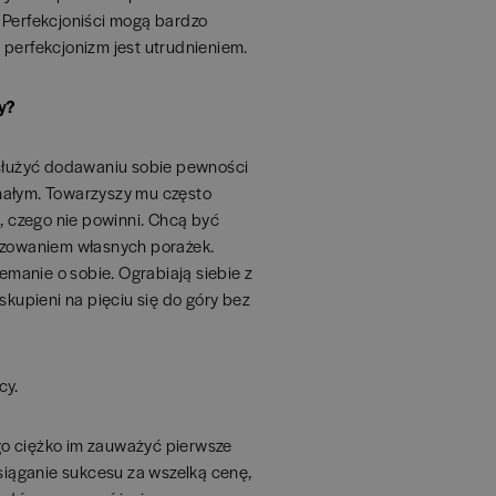
 Perfekcjoniści mogą bardzo
 perfekcjonizm jest utrudnieniem.
my?
 służyć dodawaniu sobie pewności
nałym. Towarzyszy mu często
ś, czego nie powinni. Chcą być
uszowaniem własnych porażek.
manie o sobie. Ograbiają siebie z
skupieni na pięciu się do góry bez
cy.
go ciężko im zauważyć pierwsze
osiąganie sukcesu za wszelką cenę,