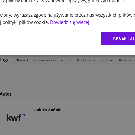
ta z plików cookie, aby zapewnić lepszą wygodę użytkowania.
Organizator
Partnerzy główni konkursu
 strony, wyrażasz zgodę na używanie przez nas wszystkich plików 
 polityki plików cookie.
Dowiedz się więcej
AKCEPTUJ
Tagi
Student
Konkursy dla studentów
Konkurs dla finansistów
Konkurs 
Autor
Jakub Jański