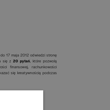
 do 17 maja 2012 odwiedzi stronę
a się z
20 pytań
, które pozwolą
ści finansowej, rachunkowości
kazać się kreatywnością podczas