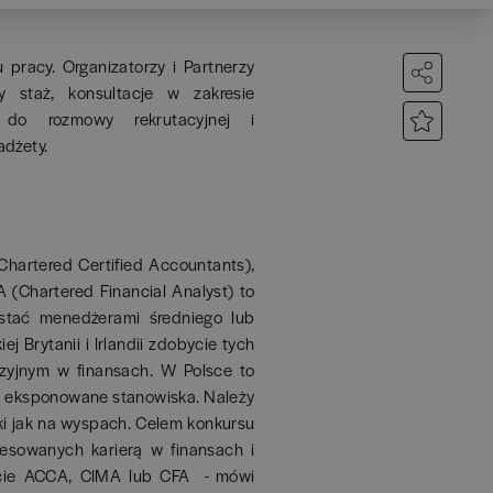
racy. Organizatorzy i Partnerzy
 staż, konsultacje w zakresie
e do rozmowy rekrutacyjnej i
adżety.
hartered Certified Accountants),
(Chartered Financial Analyst) to
ostać menedżerami średniego lub
 Brytanii i Irlandii zdobycie tych
yzyjnym w finansach. W Polsce to
e eksponowane stanowiska. Należy
i jak na wyspach. Celem konkursu
resowanych karierą w finansach i
ęcie ACCA, CIMA lub CFA - mówi