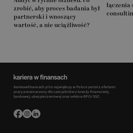
Audyt w rytmie biznesu: co
łączenia
zrobić, aby proces badania był
consulti
partnerski i wnoszący
wartość, a nie uciążliwość?
Karierawfinansach.pl to największy w Polsce portal z ofertami
pracy przeznaczony dla specjalistów z branży finansowej,
bankowej, ubezpieczeniowej oraz sektora BPO/SSC.