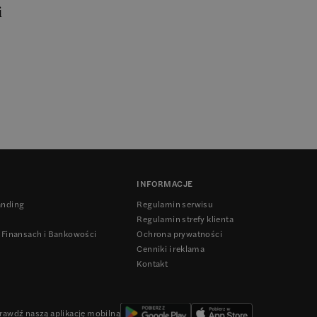
i
INFORMACJE
anding
Regulamin serwisu
Regulamin strefy klienta
 Finansach i Bankowości
Ochrona prywatności
Cenniki i reklama
Kontakt
rawdź naszą aplikację mobilną