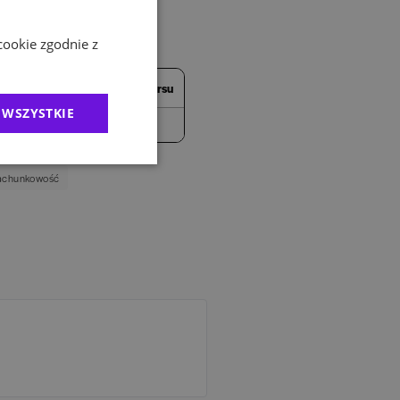
cookie zgodnie z
Partnerzy medialni konkursu
 WSZYSTKIE
rachunkowość