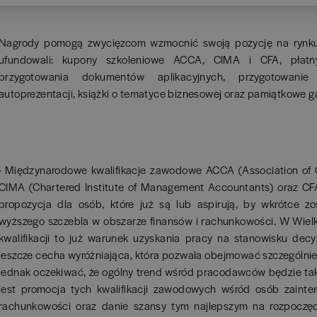
Nagrody pomogą zwycięzcom wzmocnić swoją pozycję na rynku p
ufundowali: kupony szkoleniowe ACCA, CIMA i CFA, płatny
przygotowania dokumentów aplikacyjnych, przygotowani
autoprezentacji, książki o tematyce biznesowej oraz pamiątkowe g
- Międzynarodowe kwalifikacje zawodowe ACCA (Association of C
CIMA (Chartered Institute of Management Accountants) oraz CFA 
propozycja dla osób, które już są lub aspirują, by wkrótce z
wyższego szczebla w obszarze finansów i rachunkowości. W Wielkiej
kwalifikacji to już warunek uzyskania pracy na stanowisku dec
jeszcze cecha wyróżniająca, która pozwala obejmować szczególni
jednak oczekiwać, że ogólny trend wśród pracodawców będzie tak
jest promocja tych kwalifikacji zawodowych wśród osób zainte
rachunkowości oraz danie szansy tym najlepszym na rozpocz