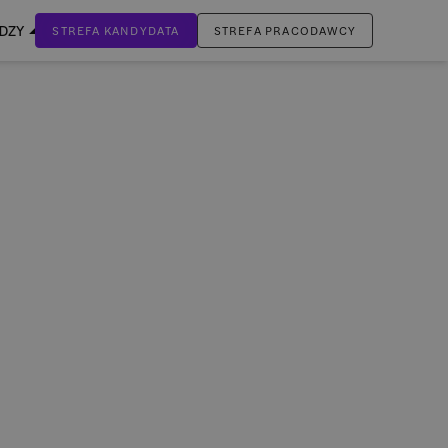
EDZY
STREFA KANDYDATA
STREFA PRACODAWCY
ZALOGUJ SIĘ
Nie masz jeszcze konta?
ZAREJESTRUJ SIĘ