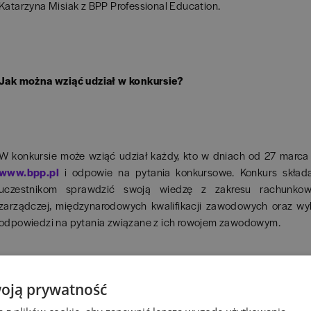
Katarzyna Misiak z BPP Professional Education.
Jak można wziąć udział w konkursie?
W konkursie może wziąć udział każdy, kto w dniach od 27 marca
www.bpp.pl
i odpowie na pytania konkursowe. Konkurs skład
uczestnikom sprawdzić swoją wiedzę z zakresu rachunkowo
zarządczej, międzynarodowych kwalifikacji zawodowych oraz wy
odpowiedzi na pytania związane z ich rowojem zawodowym.
oją prywatność