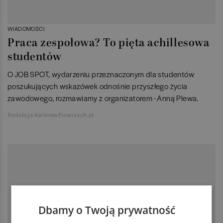
WIADOMOŚCI
Praca zespołowa? To pięta achillesowa
studentów
O JOB SPOT, wydarzeniu przeznaczonym dla studentów
poszukujących wskazówek odnośnie przyszłego życia
zawodowego, rozmawiamy z organizatorem - Anną Plewa.
Redakcja KarierawFinansach.pl
Dbamy o Twoją prywatność