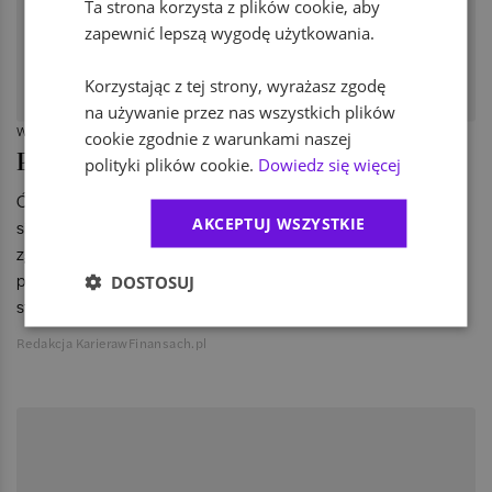
Ta strona korzysta z plików cookie, aby
zapewnić lepszą wygodę użytkowania.
Korzystając z tej strony, wyrażasz zgodę
na używanie przez nas wszystkich plików
WIADOMOŚCI
cookie zgodnie z warunkami naszej
Podsumowanie konkursu EYe on Tax
polityki plików cookie.
Dowiedz się więcej
Ósma edycja ogólnopolskiego konkursu EYe on Tax spotkała
AKCEPTUJ WSZYSTKIE
się z rekordowym zainteresowaniem studentów – swój udział
zgłosiły aż 642 drużyny. Uczestnicy, studenci kierunków
prawniczych i ekonomicznych, zmierzyli się z zadaniami
DOSTOSUJ
stawianymi profesjonalnym doradcom podatkowym.
Redakcja KarierawFinansach.pl