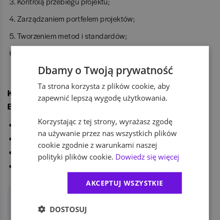
Kontrolą przebiegu projektu;
Zarządzaniem portfelem projektów;
Tworzeniem metod i standardów;
Rozwijaniem komunikacji wewnątrz
Dbamy o Twoją prywatność
organizacji.
Ta strona korzysta z plików cookie, aby
Korzyści płynące z korzystania usług
zapewnić lepszą wygodę użytkowania.
Biura Zarządzania Projektami
Korzystając z tej strony, wyrażasz zgodę
Ujednolicenie działań operacyjnych;
na używanie przez nas wszystkich plików
Lepsze wykorzystanie zasobów;
cookie zgodnie z warunkami naszej
Mniejsza potrzeba restrukturyzacji;
polityki plików cookie.
Dowiedz się więcej
Rozwój przyszłej kadry kierowniczej.
AKCEPTUJ WSZYSTKIE
Zobacz oferty pracy związane z tą
jednostką
DOSTOSUJ