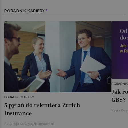
PORADNIK KARIERY
PORADNIK
Jak r
PORADNIK KARIERY
GBS?
5 pytań do rekrutera Zurich
Kasia Krz
Insurance
Redakcja KarierawFinansach.pl