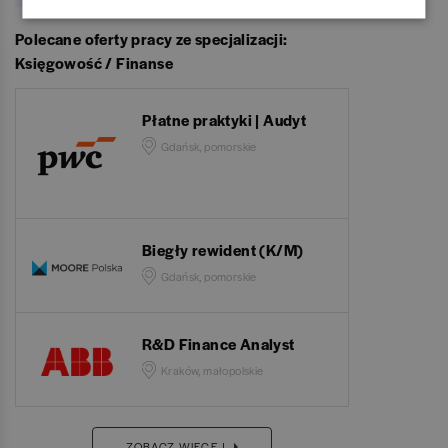
Polecane oferty pracy ze specjalizacji:
Księgowość / Finanse
Płatne praktyki | Audyt
Gdańsk, pomorskie
Biegły rewident (K/M)
Gdańsk, pomorskie
R&D Finance Analyst
Kraków, małopolskie
ZOBACZ WIĘCEJ