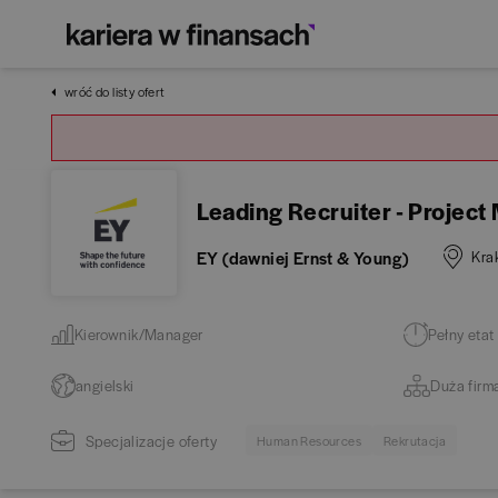
wróć do listy ofert
Leading Recruiter - Projec
EY (dawniej Ernst & Young)
Kra
Kierownik/Manager
Pełny etat
angielski
Duża firm
Specjalizacje oferty
Human Resources
Rekrutacja