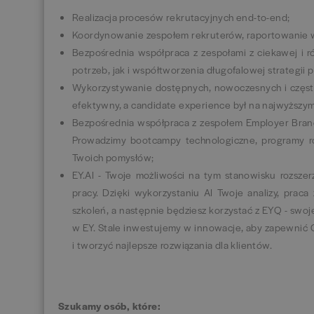
Realizacja procesów rekrutacyjnych end-to-end;
Koordynowanie zespołem rekruterów, raportowanie wy
Bezpośrednia współpraca z zespołami z ciekawej i ró
potrzeb, jak i współtworzenia długofalowej strategii 
Wykorzystywanie dostępnych, nowoczesnych i często
efektywny, a candidate experience był na najwyższym
Bezpośrednia współpraca z zespołem Employer Brandi
Prowadzimy bootcampy technologiczne, programy r
Twoich pomysłów;
EY.AI - Twoje możliwości na tym stanowisku rozszer
pracy. Dzięki wykorzystaniu AI Twoje analizy, prac
szkoleń, a następnie będziesz korzystać z EYQ - swoj
w EY. Stale inwestujemy w innowacje, aby zapewnić C
i tworzyć najlepsze rozwiązania dla klientów.
Szukamy osób, które: