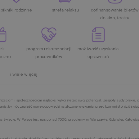
pikniki rodzinne
strefa relaksu
dofinansowanie biletów
do kina, teatru
zki
program rekomendacji
możliwość uzyskania
eczne
pracowników
uprawnień
i wiele więcej
zacjom i społecznościom najlepiej wykorzystać swój potencjał. Zespoły audytorskie, 
ania, by móc znaleźć nowe odpowiedzi na złożone wyzwania, przed którymi stoi dziś świa
 świecie. W Polsce jest nas ponad 7000, pracujemy w: Warszawie, Gdańsku, Katowica
woju i szkolenia, dzięki którym będziesz się szybko rozwijać, zdobywając doświadczeni