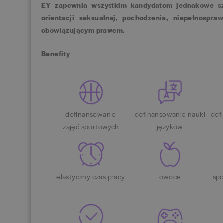
EY zapewnia wszystkim kandydatom jednakowe szan
orientacji seksualnej, pochodzenia, niepełnospra
obowiązującym prawem.
Benefity
dofinansowanie
dofinansowanie nauki
dof
zajęć sportowych
języków
elastyczny czas pracy
owoce
spo