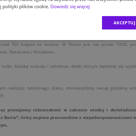
 polityki plików cookie.
Dowiedz się więcej
biorcom, organizacjom i społecznościom najlepiej wykorzystać swój
ne, podatkowe i transakcyjne zadają nieoczywiste pytania, by móc z
AKCEPTUJ
ś świat.
nad 150 krajach na świecie. W Polsce jest nas ponad 7000, pr
aniu, Rzeszowie i Wrocławiu.
dzi, ścieżkę rozwoju i szkolenia, dzięki którym będziesz się szybk
 realizacji założonego planu, zmniejszyliśmy swoją globalną em
19.
az promujemy różnorodność w zakresie wiedzy i doświadczen
 Barier", który wspiera pracowników z niepełnosprawnościami w 
owym.