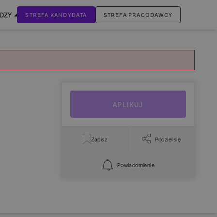
EDZY
STREFA KANDYDATA
STREFA PRACODAWCY
ZALOGUJ SIĘ
Nie masz jeszcze konta?
ZAREJESTRUJ SIĘ
APLIKUJ
Zapisz
Podziel się
Powiadomienie