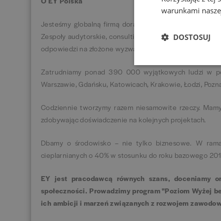
O EY Polska
warunkami naszej
Jesteśmy globalną firmą doradczą - pomagamy przedsię
Zespoły audytorskie, consultingowe, prawne, strategicz
DOSTOSUJ
odpowiedzi na złożone wyzwania, przed którymi stoi dzi
Zatrudniamy ponad 390 000 wyjątkowych ludzi w po
Warszawie, Gdańsku, Katowicach, Krakowie, Łodzi, Pozn
Codziennie tworzymy razem niesamowite rzeczy. Mamy lu
zdobywając doświadczenie na kolejnych projektach.
Dbamy o środowisko – nie tylko biznesowe. W ramach
cieplarnianych o 40% w stosunku do roku bazowego 20
EY jest pracodawcą równych szans, doceniamy or
społeczności. Prowadzimy program "Poziom Wyżej bez
ich ambicji i marzeń związanych z rozwojem zawod