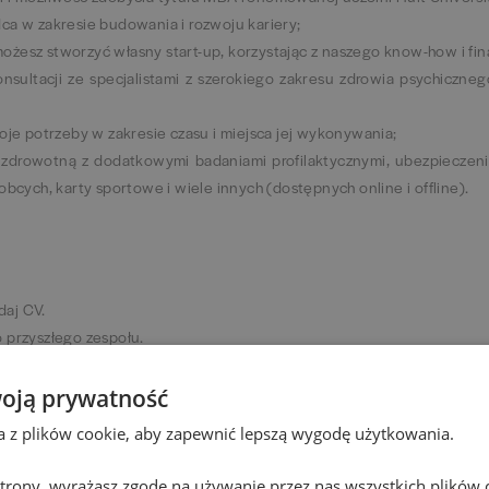
ca w zakresie budowania i rozwoju kariery;
ożesz stworzyć własny start-up, korzystając z naszego know-how i fi
sultacji ze specjalistami z szerokiego zakresu zdrowia psychiczneg
e potrzeby w zakresie czasu i miejsca jej wykonywania;
 zdrowotną z dodatkowymi badaniami profilaktycznymi, ubezpieczeni
obcych, karty sportowe i wiele innych (dostępnych online i offline).
odaj CV.
o przyszłego zespołu.
oją prywatność
ta z plików cookie, aby zapewnić lepszą wygodę użytkowania.
 strony, wyrażasz zgodę na używanie przez nas wszystkich plików 