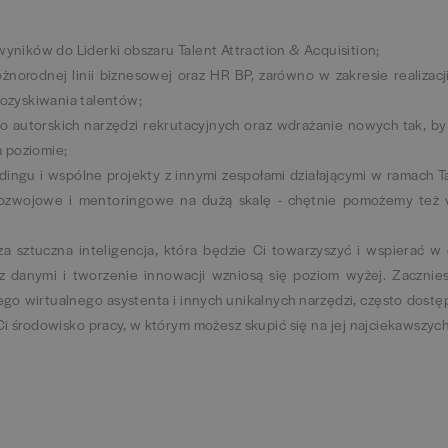
ników do Liderki obszaru Talent Attraction & Acquisition;
żnorodnej linii biznesowej oraz HR BP, zarówno w zakresie realizacj
pozyskiwania talentów;
 autorskich narzędzi rekrutacyjnych oraz wdrażanie nowych tak, by
 poziomie;
ngu i wspólne projekty z innymi zespołami działającymi w ramach T
ozwojowe i mentoringowe na dużą skalę - chętnie pomożemy też w 
za sztuczna inteligencja, która będzie Ci towarzyszyć i wspierać w
a z danymi i tworzenie innowacji wzniosą się poziom wyżej. Zacznie
ego wirtualnego asystenta i innych unikalnych narzędzi, często dostę
i środowisko pracy, w którym możesz skupić się na jej najciekawszyc