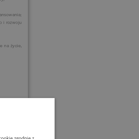
nansowania;
o i rozwoju
e na życie,
cookie zgodnie z