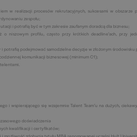
em w realizacji procesów rekrutacyjnych, sukcesami w obszarze pr
rdynowaniu zespołu;
utacji i potrafią być w tym zakresie zaufanym doradcą dla biznesu;
 o niszowym profilu, często przy krótkich deadline’ach, przy je
y i potrafią podejmować samodzielne decyzje w złożonym środowisku 
, codziennej komunikacji biznesowej (minimum C1);
telentami.
go i wspierającego się wzajemnie Talent Team’u na dużych, ciekawy
chczasowego doświadczenia
h kwalifikacji i certyfikatów;
i i możliwość zdobycia tytułu MBA renomowanej uczelni Hult Universi