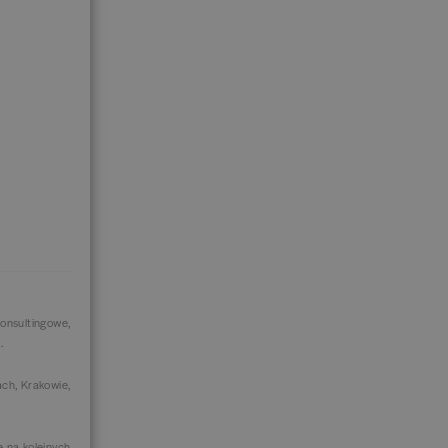
consultingowe,
t.
ch, Krakowie,
e na kolejnych