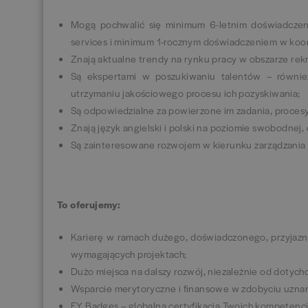
Mogą pochwalić się minimum 6-letnim doświadczeni
services i minimum 1-rocznym doświadczeniem w koo
Znają aktualne trendy na rynku pracy w obszarze rekr
Są ekspertami w poszukiwaniu talentów – również
utrzymaniu jakościowego procesu ich pozyskiwania;
Są odpowiedzialne za powierzone im zadania, proces
Znają język angielski i polski na poziomie swobodnej
Są zainteresowane rozwojem w kierunku zarządzania 
To oferujemy:
Karierę w ramach dużego, doświadczonego, przyjazne
wymagających projektach;
Dużo miejsca na dalszy rozwój, niezależnie od doty
Wsparcie merytoryczne i finansowe w zdobyciu uznanyc
EY Badges – globalna certyfikacja Twoich kompetencj