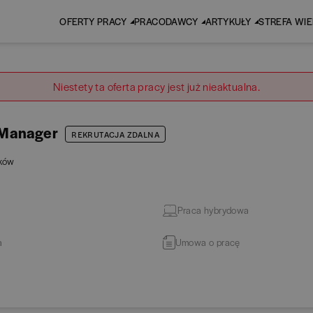
OFERTY PRACY
PRACODAWCY
ARTYKUŁY
STREFA WI
Niestety ta oferta pracy jest już nieaktualna.
t Manager
REKRUTACJA ZDALNA
ków
Praca hybrydowa
a
Umowa o pracę