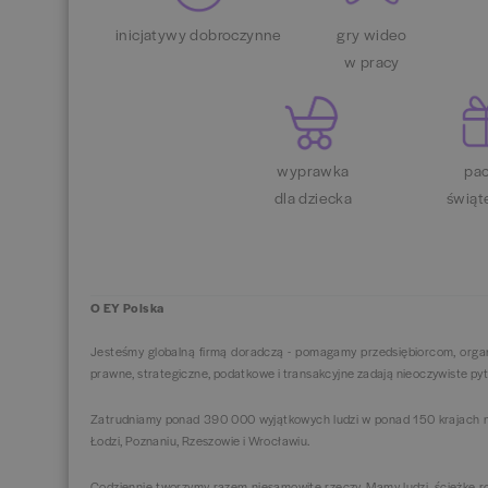
inicjatywy dobroczynne
gry wideo
w pracy
wyprawka
pac
dla dziecka
świąt
O EY Polska
Jesteśmy globalną firmą doradczą - pomagamy przedsiębiorcom, organi
prawne, strategiczne, podatkowe i transakcyjne zadają nieoczywiste pyt
Zatrudniamy ponad 390 000 wyjątkowych ludzi w ponad 150 krajach na
Łodzi, Poznaniu, Rzeszowie i Wrocławiu.
Codziennie tworzymy razem niesamowite rzeczy. Mamy ludzi, ścieżkę roz