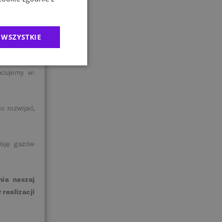
 potencjał.
naleźć nowe
 WSZYSTKIE
acujemy w:
o rozwijać,
isję gazów
ia naszej
realizacji