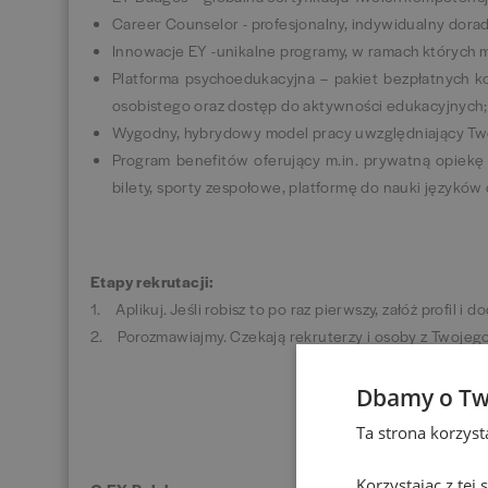
Career Counselor - profesjonalny, indywidualny dorad
Innowacje EY -unikalne programy, w ramach których m
Platforma psychoedukacyjna – pakiet bezpłatnych kon
osobistego oraz dostęp do aktywności edukacyjnych;
Wygodny, hybrydowy model pracy uwzględniający Twoj
Program benefitów oferujący m.in. prywatną opiekę
bilety, sporty zespołowe, platformę do nauki języków 
Etapy rekrutacji:
1. Aplikuj. Jeśli robisz to po raz pierwszy, załóż profil i d
2. Porozmawiajmy. Czekają rekruterzy i osoby z Twojeg
Dbamy o Tw
Ta strona korzys
Korzystając z tej