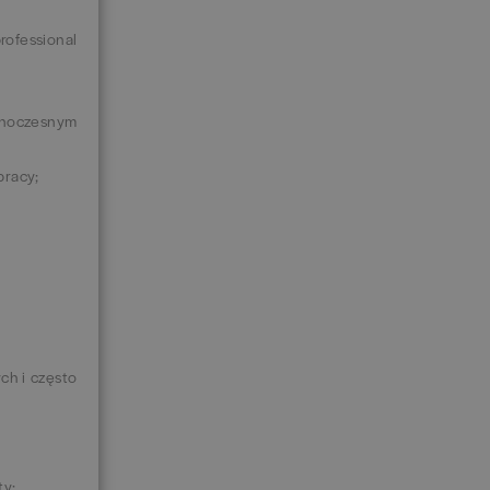
ofessional
dnoczesnym
pracy;
ch i często
ty;