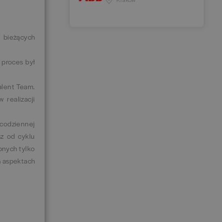
i bieżących
 proces był
alent Team.
realizacji
 codziennej
sz od cyklu
pnych tylko
h aspektach