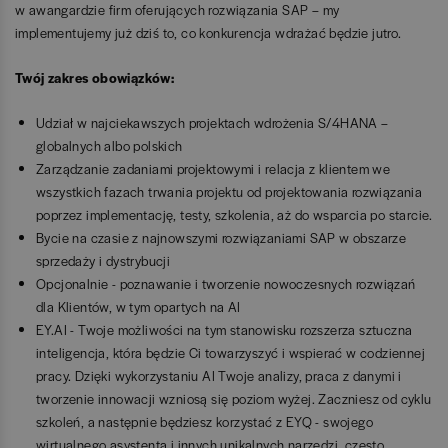
w awangardzie firm oferujących rozwiązania SAP – my
implementujemy już dziś to, co konkurencja wdrażać będzie jutro.
Twój zakres obowiązków:
Udział w najciekawszych projektach wdrożenia S/4HANA –
globalnych albo polskich
Zarządzanie zadaniami projektowymi i relacja z klientem we
wszystkich fazach trwania projektu od projektowania rozwiązania
poprzez implementację, testy, szkolenia, aż do wsparcia po starcie.
Bycie na czasie z najnowszymi rozwiązaniami SAP w obszarze
sprzedaży i dystrybucji
Opcjonalnie - poznawanie i tworzenie nowoczesnych rozwiązań
dla Klientów, w tym opartych na AI
EY.AI - Twoje możliwości na tym stanowisku rozszerza sztuczna
inteligencja, która będzie Ci towarzyszyć i wspierać w codziennej
pracy. Dzięki wykorzystaniu AI Twoje analizy, praca z danymi i
tworzenie innowacji wzniosą się poziom wyżej. Zaczniesz od cyklu
szkoleń, a następnie będziesz korzystać z EYQ - swojego
wirtualnego asystenta i innych unikalnych narzędzi, często