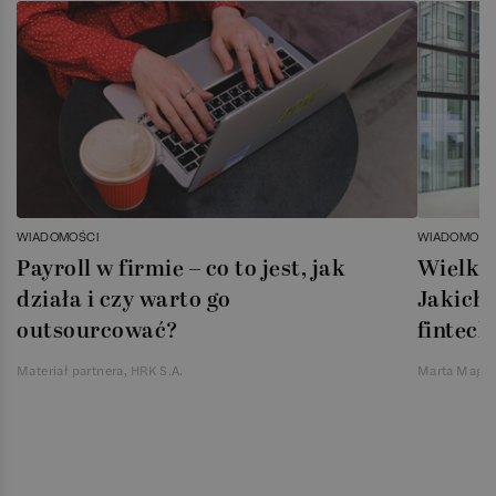
WIADOMOŚCI
WIADOMOŚC
Payroll w firmie – co to jest, jak
Wielka 
działa i czy warto go
Jakich 
outsourcować?
fintech
Materiał partnera, HRK S.A.
Marta Magie