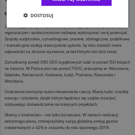
możliwość uzyskania uprawnień
O EY Polska
DOSTOSUJ
Jesteśmy globalną firmą doradczą - pomagamy przedsiębiorcom,
organizacjom i społecznościom najlepiej wykorzystać swój potencjał.
Zespoły audytorskie, consultingowe, prawne, strategiczne, podatkowe
i transakcyjne zadają nieoczywiste pytania, by móc znaleźć nowe
odpowiedzi na złożone wyzwania, przed którymi stoi dziś świat.
Zatrudniamy ponad 390 000 wyjątkowych ludzi w ponad 150 krajach
na świecie. W Polsce jest nas ponad 7000, pracujemy w: Warszawie,
Gdańsku, Katowicach, Krakowie, Łodzi, Poznaniu, Rzeszowie i
Wrocławiu.
Codziennie tworzymy razem niesamowite rzeczy. Mamy ludzi, ścieżkę
rozwoju i szkolenia, dzięki którym będziesz się szybko rozwijać,
zdobywając doświadczenie na kolejnych projektach.
Dbamy o środowisko – nie tylko biznesowe. W ramach realizacji
założonego planu, zmniejszyliśmy swoją globalną emisję gazów
cieplarnianych o 40% w stosunku do roku bazowego 2019.