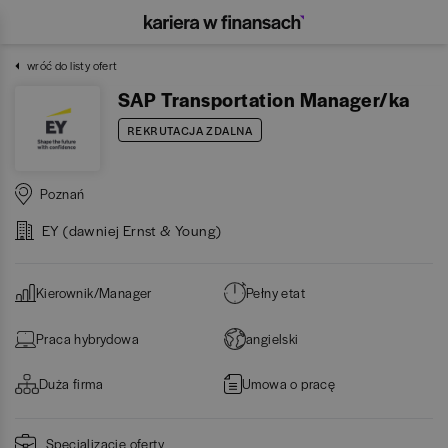
wróć do listy ofert
SAP Transportation Manager/ka
REKRUTACJA ZDALNA
Poznań
EY (dawniej Ernst & Young)
Kierownik/Manager
Pełny etat
Praca hybrydowa
angielski
Duża firma
Umowa o pracę
Specjalizacje oferty