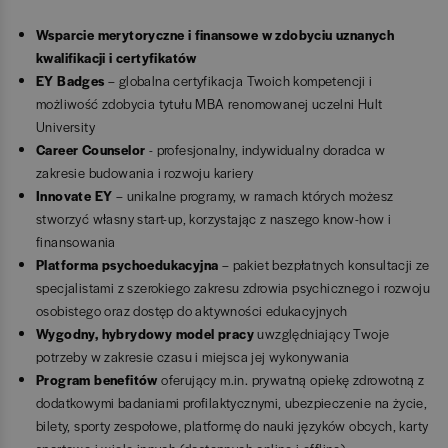
Wsparcie merytoryczne i finansowe w zdobyciu uznanych
kwalifikacji i certyfikatów
EY Badges
– globalna certyfikacja Twoich kompetencji i
możliwość zdobycia tytułu MBA renomowanej uczelni Hult
University
Career Counselor
- profesjonalny, indywidualny doradca w
zakresie budowania i rozwoju kariery
Innovate EY
– unikalne programy, w ramach których możesz
stworzyć własny start-up, korzystając z naszego know-how i
finansowania
Platforma psychoedukacyjna
–
pakiet bezpłatnych konsultacji ze
specjalistami z szerokiego zakresu zdrowia psychicznego i rozwoju
osobistego oraz dostęp do aktywności edukacyjnych
Wygodny, hybrydowy model pracy
uwzględniający Twoje
potrzeby w zakresie czasu i miejsca jej wykonywania
Program benefitów
oferujący m.in. prywatną opiekę zdrowotną z
dodatkowymi badaniami profilaktycznymi, ubezpieczenie na życie,
bilety, sporty zespołowe, platformę do nauki języków obcych, karty