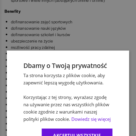
sportowe i wiele innych (dostępnych online i offline)
Benefity
dofinansowanie zajęć sportowych
dofinansowanie nauki języków
dofinansowanie szkoleń i kursów
ubezpieczenie na życie
możliwość pracy zdalnej
elastyczny czas pracy
owoce
Dbamy o Twoją prywatność
spotkania integracyjne
firmowa drużyna sportowa
Ta strona korzysta z plików cookie, aby
służbowy telefon do użytku prywatnego
zapewnić lepszą wygodę użytkowania.
inicjatywy dobroczynne
gry wideo w pracy
Korzystając z tej strony, wyrażasz zgodę
pikniki rodzinne
na używanie przez nas wszystkich plików
strefa relaksu
dofinansowanie biletów do kina, teatru
cookie zgodnie z warunkami naszej
wyprawka dla dziecka
polityki plików cookie.
Dowiedz się więcej
paczki świąteczne
program rekomendacji pracowników
AKCEPTUJ WSZYSTKIE