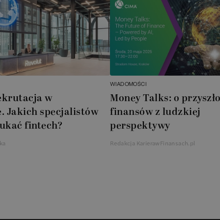
WIADOMOŚCI
ekrutacja w
Money Talks: o przyszło
. Jakich specjalistów
finansów z ludzkiej
ukać fintech?
perspektywy
ka
Redakcja KarierawFinansach.pl