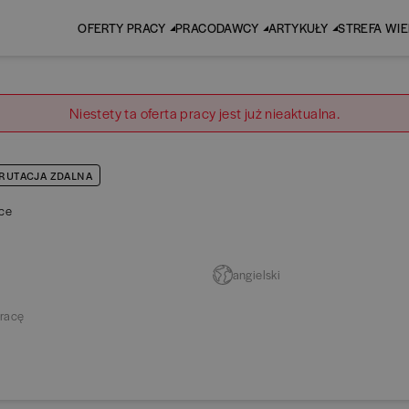
OFERTY PRACY
PRACODAWCY
ARTYKUŁY
STREFA WI
Niestety ta oferta pracy jest już nieaktualna.
RUTACJA ZDALNA
ce
angielski
racę