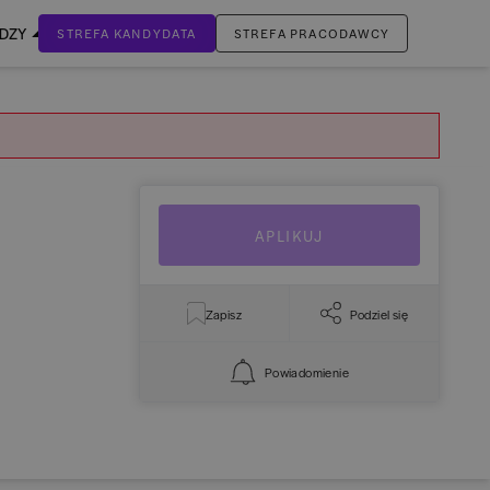
EDZY
STREFA KANDYDATA
STREFA PRACODAWCY
ZALOGUJ SIĘ
Nie masz jeszcze konta?
ZAREJESTRUJ SIĘ
APLIKUJ
Zapisz
Podziel się
Powiadomienie