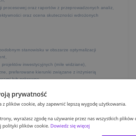
ch,
i procesowej oraz raportów z przeprowadzonych analiz,
ektywności oraz ocena skuteczności wdrożonych
odobnym stanowisku w obszarze optymalizacji
nt,
projektów inwestycyjnych (mile widziane),
ne, preferowane kierunki związane z inżynierią
esami lub pokrewne,
 Lean Management,
oją prywatność
ślenia oraz rozwiązywania problemów,
yka angielskiego.
ta z plików cookie, aby zapewnić lepszą wygodę użytkowania.
 strony, wyrażasz zgodę na używanie przez nas wszystkich plików 
 polityki plików cookie.
Dowiedz się więcej
cznie rozwijającej się firmie produkcyjnej w oparciu o