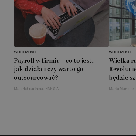
WIADOMOŚCI
WIADOMOŚCI
Payroll w firmie – co to jest,
Wielka r
jak działa i czy warto go
Revolucie
outsourcować?
będzie sz
Materiał partnera, HRK S.A.
Marta Magierec