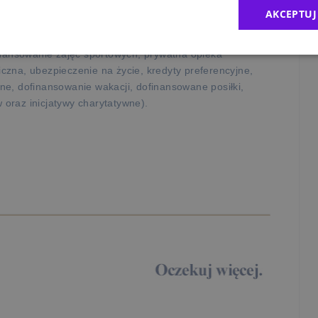
AKCEPTUJ
 i podnoszenia kwalifikacji,
remia,
finansowanie zajęć sportowych, prywatna opieka
czna, ubezpieczenie na życie, kredyty preferencyjne,
ne, dofinansowanie wakacji, dofinansowane posiłki,
oraz inicjatywy charytatywne).