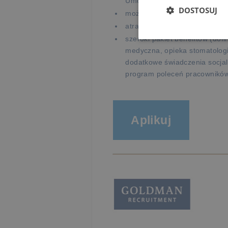
Umowę o Pracę,
DOSTOSUJ
możliwość rozwoju zawodowego
atrakcyjne wynagrodzenie + p
szeroki pakiet benefitów (do
medyczna, opieka stomatologi
dodatkowe świadczenia socjal
program poleceń pracowników 
Aplikuj