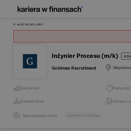
wróć do listy ofert
Inżynier Procesu (m/k)
REK
Goldman Recruitment
Niepołomi
Specjalista
Pełny etat
Średnia firma
Umowa o p
Specjalizacje oferty
Inżynieria / Produkcja