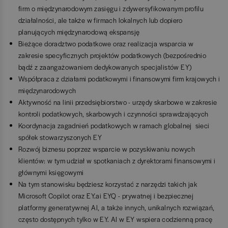
firm o międzynarodowym zasięgu i zdywersyfikowanym profilu
działalności, ale także w firmach lokalnych lub dopiero
planujących międzynarodową ekspansję
Bieżące doradztwo podatkowe oraz realizacja wsparcia w
zakresie specyficznych projektów podatkowych (bezpośrednio
bądź z zaangażowaniem dedykowanych specjalistów EY)
Współpraca z działami podatkowymi i finansowymi firm krajowych i
międzynarodowych
Aktywność na linii przedsiębiorstwo - urzędy skarbowe w zakresie
kontroli podatkowych, skarbowych i czynności sprawdzających
Koordynacja zagadnień podatkowych w ramach globalnej sieci
spółek stowarzyszonych EY
Rozwój biznesu poprzez wsparcie w pozyskiwaniu nowych
klientów: w tym udział w spotkaniach z dyrektorami finansowymi i
głównymi księgowymi
Na tym stanowisku będziesz korzystać z narzędzi takich jak
Microsoft Copilot oraz EY.ai EYQ - prywatnej i bezpiecznej
platformy generatywnej AI, a także innych, unikalnych rozwiązań,
często dostępnych tylko w EY. AI w EY wspiera codzienną pracę