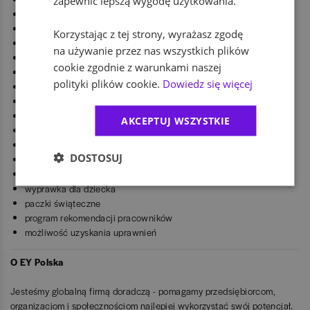
zapewnić lepszą wygodę użytkowania.
ubezpieczenie na życie
możliwość pracy zdalnej
Korzystając z tej strony, wyrażasz zgodę
elastyczny czas pracy
na używanie przez nas wszystkich plików
owoce
cookie zgodnie z warunkami naszej
spotkania integracyjne
polityki plików cookie.
Dowiedz się więcej
firmowa drużyna sportowa
służbowy telefon do użytku prywatnego
inicjatywy dobroczynne
AKCEPTUJ WSZYSTKIE
gry wideo w pracy
pikniki rodzinne
DOSTOSUJ
strefa relaksu
dofinansowanie biletów do kina, teatru
wyprawka dla dziecka
paczki świąteczne
program rekomendacji pracowników
możliwość uzyskania uprawnień
O EY Polska
Jesteśmy globalną firmą doradczą - pomagamy przedsiębiorcom,
organizacjom i społecznościom najlepiej wykorzystać swój potencjał.