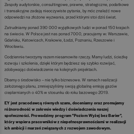
Zespoły audytorskie, consultingowe, prawne, strategiczne, podatkowe
i transakcyjne zadają nieoczywiste pytania, by móc znaleźć nowe
odpowiedzi na złożone wyzwania, przed którymi stoi dziś świat.
Zatrudniamy ponad 390 000 wyjątkowych ludzi w ponad 150 krajach
na świecie. W Polsce jest nas ponad 7000, pracujemy w: Warszawie,
Gdańsku, Katowicach, Krakowie, Łodzi, Poznaniu, Rzeszowie i
Wrocławiu.
Codziennie tworzymy razem niesamowite rzeczy. Mamy ludzi, ścieżkę
rozwoju i szkolenia, dzięki którym będziesz się szybko rozwijać,
zdobywając doświadczenie na kolejnych projektach.
Dbamy o środowisko – nie tylko biznesowe. W ramach realizacji
założonego planu, zmniejszyliśmy swoją globalną emisję gazów
cieplarnianych o 40% w stosunku do roku bazowego 2019.
EY jest pracodawcą równych szans, doceniamy oraz promujemy
różnorodność w zakresie wiedzy i doświadczenia naszej
społeczności. Prowadzimy program "Poziom Wyżej bez Barier",
który wspiera pracowników z niepełnosprawnościami w realizacji
ich ambicji i marzeń związanych z rozwojem zawodowym.