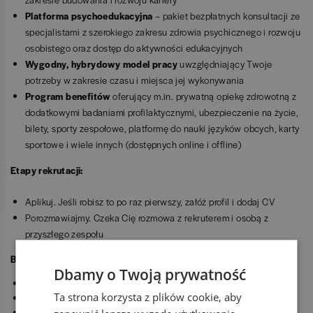
Platforma psychoedukacyjna
–
pakiet bezpłatnych konsultacji ze
specjalistami z szerokiego zakresu zdrowia psychicznego i rozwoju
osobistego oraz dostęp do aktywności edukacyjnych
Wygodny, hybrydowy model pracy
uwzględniający Twoje
potrzeby w zakresie czasu i miejsca jej wykonywania
Program benefitów
oferujący m.in. prywatną opiekę zdrowotną z
dodatkowymi badaniami profilaktycznymi, ubezpieczenie na życie,
bilety, sporty zespołowe, platformę do nauki języków obcych, karty
sportowe i wiele innych (dostępnych online i offline)
Etapy rekrutacji:
Aplikuj. Jeśli robisz to po raz pierwszy, załóż profil i dodaj CV
Porozmawiajmy. Czeka Cię rozmowa z rekruterem i osobą z
przyszłego zespołu
Benefity
Dbamy o Twoją prywatność
dofinansowanie zajęć sportowych
Ta strona korzysta z plików cookie, aby
dofinansowanie nauki języków
dofinansowanie szkoleń i kursów