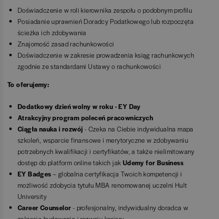
Doświadczenie w roli kierownika zespołu o podobnym profilu
Posiadanie uprawnień Doradcy Podatkowego lub rozpoczęta
ścieżka ich zdobywania
Znajomość zasad rachunkowości
Doświadczenie w zakresie prowadzenia ksiąg rachunkowych
zgodnie ze standardami Ustawy o rachunkowości
To oferujemy:
Dodatkowy dzień wolny w roku - EY Day
Atrakcyjny program poleceń pracowniczych
Ciągła nauka i rozwój
- Czeka na Ciebie indywidualna mapa
szkoleń, wsparcie finansowe i merytoryczne w zdobywaniu
potrzebnych kwalifikacji i certyfikatów, a także nielimitowany
dostęp do platform online takich jak
Udemy for Business
EY Badges
– globalna certyfikacja Twoich kompetencji i
możliwość zdobycia tytułu MBA renomowanej uczelni Hult
University
Career Counselor
- profesjonalny, indywidualny doradca w
zakresie budowania i rozwoju kariery