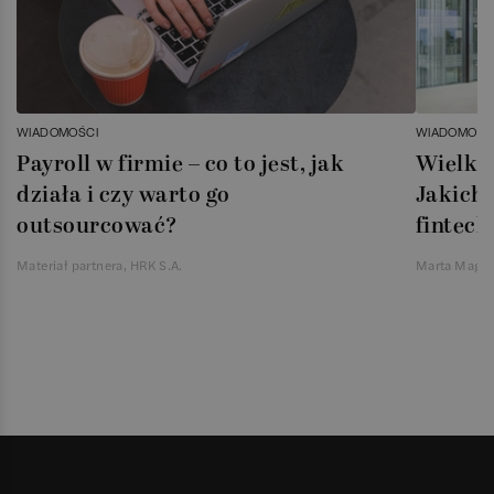
WIADOMOŚCI
WIADOMOŚC
Payroll w firmie – co to jest, jak
Wielka 
działa i czy warto go
Jakich 
outsourcować?
fintech
Materiał partnera, HRK S.A.
Marta Magie