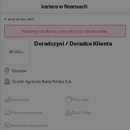
wróć do listy ofert
Niestety ta oferta pracy jest już nieaktualna.
Doradczyni / Doradca Klienta
Chorzów
Credit Agricole Bank Polska S.A.
Specjalista
Pełny etat
Praca stacjonarna
Duża firma
Umowa na zastępstwo