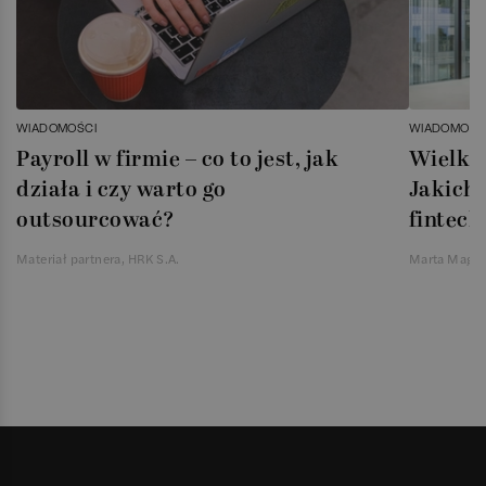
WIADOMOŚCI
WIADOMOŚC
Payroll w firmie – co to jest, jak
Wielka 
działa i czy warto go
Jakich 
outsourcować?
fintech
Materiał partnera, HRK S.A.
Marta Magie