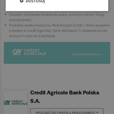
DOSTOSUJ
osoby o wspólnych zainteresowaniach lub w podobnej sytuacji
życiowej (np. mamy/ojcowie).
Otwarte i różnorodne środowisko pracy, w którym cenimy Twoją
autentyczność.
Prywatna opieka medyczna, Klub Korzyści (zniżki i oferty specjalne
z kontem w Credit Agricole), Karta Multisport, 5 dodatkowych dni
wolnych w roku na wolontariat.
Credit Agricole Bank Polska
S.A.
PRZEJDŹ DO PROFILU PRACODAWCY