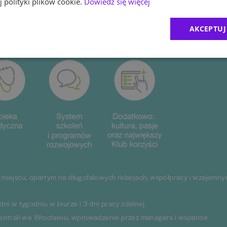
 polityki plików cookie.
Dowiedz się więcej
AKCEPTUJ
miejscu, opartym na długofalowych relacjach, współpracy i wzajemn
i w tygodniu w biurze i 3 dni pracy zdalnej.
entrali we Wrocławiu, wprowadzenie przez managera i wsparcie