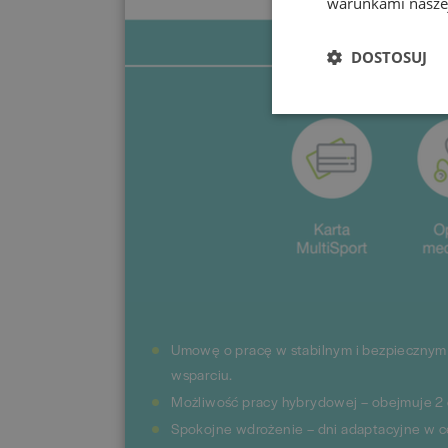
warunkami naszej
DOSTOSUJ
Umowę o pracę w stabilnym i bezpiecznym 
wsparciu.
Możliwość pracy hybrydowej – obejmuje 2 dn
Spokojne wdrożenie – dni adaptacyjne w c