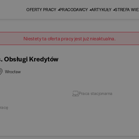
OFERTY PRACY
PRACODAWCY
ARTYKUŁY
STREFA WI
Niestety ta oferta pracy jest już nieaktualna.
ds. Obsługi Kredytów
Wrocław
Praca stacjonarna
racę