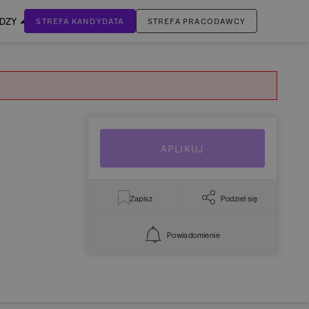
EDZY
STREFA KANDYDATA
STREFA PRACODAWCY
ZALOGUJ SIĘ
Nie masz jeszcze konta?
ZAREJESTRUJ SIĘ
APLIKUJ
Zapisz
Podziel się
Powiadomienie