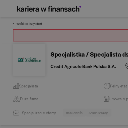
wróć do listy ofert
Specjalistka / Specjalista 
Credit Agricole Bank Polska S.A.
Specjalista
Pełny etat
Duża firma
Umowa o p
Specjalizacje oferty
Bankowość
Administracja