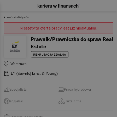
wróć do listy ofert
Niestety ta oferta pracy jest już nieaktualna.
Prawnik/Prawniczka do spraw Real
Estate
REKRUTACJA ZDALNA
Warszawa
EY (dawniej Ernst & Young)
Specjalista
Praca hybrydowa
angielski
Duża firma
Specjalizacje oferty