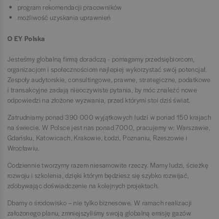
program rekomendacji pracowników
możliwość uzyskania uprawnień
O EY Polska
Jesteśmy globalną firmą doradczą - pomagamy przedsiębiorcom,
organizacjom i społecznościom najlepiej wykorzystać swój potencjał.
Zespoły audytorskie, consultingowe, prawne, strategiczne, podatkowe
i transakcyjne zadają nieoczywiste pytania, by móc znaleźć nowe
odpowiedzi na złożone wyzwania, przed którymi stoi dziś świat.
Zatrudniamy ponad 390 000 wyjątkowych ludzi w ponad 150 krajach
na świecie. W Polsce jest nas ponad 7000, pracujemy w: Warszawie,
Gdańsku, Katowicach, Krakowie, Łodzi, Poznaniu, Rzeszowie i
Wrocławiu.
Codziennie tworzymy razem niesamowite rzeczy. Mamy ludzi, ścieżkę
rozwoju i szkolenia, dzięki którym będziesz się szybko rozwijać,
zdobywając doświadczenie na kolejnych projektach.
Dbamy o środowisko – nie tylko biznesowe. W ramach realizacji
założonego planu, zmniejszyliśmy swoją globalną emisję gazów