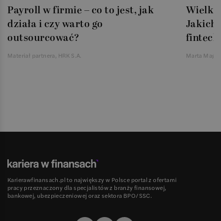
Payroll w firmie – co to jest, jak
Wielka 
działa i czy warto go
Jakich 
outsourcować?
fintech
Materiał partnera, HRK S.A.
Marta Magie
Karierawfinansach.pl to największy w Polsce portal z ofertami
pracy przeznaczony dla specjalistów z branży finansowej,
bankowej, ubezpieczeniowej oraz sektora BPO/SSC.