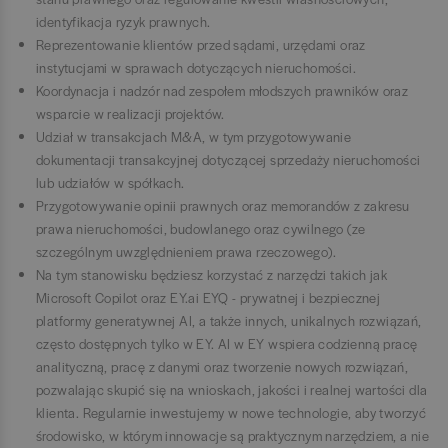
identyfikacja ryzyk prawnych.
Reprezentowanie klientów przed sądami, urzędami oraz
instytucjami w sprawach dotyczących nieruchomości.
Koordynacja i nadzór nad zespołem młodszych prawników oraz
wsparcie w realizacji projektów.
Udział w transakcjach M&A, w tym przygotowywanie
dokumentacji transakcyjnej dotyczącej sprzedaży nieruchomości
lub udziałów w spółkach.
Przygotowywanie opinii prawnych oraz memorandów z zakresu
prawa nieruchomości, budowlanego oraz cywilnego (ze
szczególnym uwzględnieniem prawa rzeczowego).
Na tym stanowisku będziesz korzystać z narzędzi takich jak
Microsoft Copilot oraz EY.ai EYQ - prywatnej i bezpiecznej
platformy generatywnej AI, a także innych, unikalnych rozwiązań,
często dostępnych tylko w EY. AI w EY wspiera codzienną pracę
analityczną, pracę z danymi oraz tworzenie nowych rozwiązań,
pozwalając skupić się na wnioskach, jakości i realnej wartości dla
klienta. Regularnie inwestujemy w nowe technologie, aby tworzyć
środowisko, w którym innowacje są praktycznym narzędziem, a nie