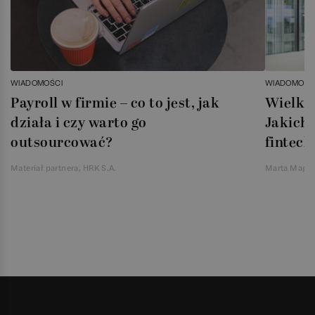
WIADOMOŚCI
WIADOMOŚC
Payroll w firmie – co to jest, jak
Wielka 
działa i czy warto go
Jakich 
outsourcować?
fintech
Materiał partnera, HRK S.A.
Marta Magie