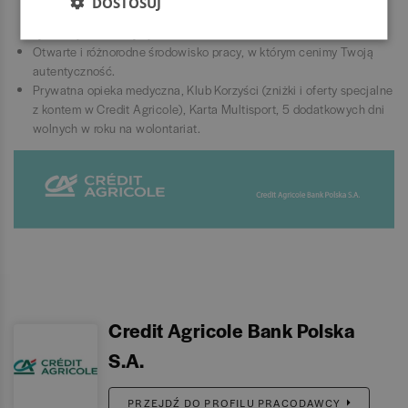
DOSTOSUJ
osoby o wspólnych zainteresowaniach lub w podobnej sytuacji
życiowej (np. mamy/ojcowie).
Otwarte i różnorodne środowisko pracy, w którym cenimy Twoją
autentyczność.
Prywatna opieka medyczna, Klub Korzyści (zniżki i oferty specjalne
z kontem w Credit Agricole), Karta Multisport, 5 dodatkowych dni
wolnych w roku na wolontariat.
Credit Agricole Bank Polska
S.A.
PRZEJDŹ DO PROFILU PRACODAWCY