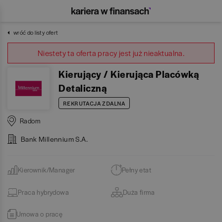
wróć do listy ofert
Niestety ta oferta pracy jest już nieaktualna.
Kierujący / Kierująca Placówką
Detaliczną
REKRUTACJA ZDALNA
Radom
Bank Millennium S.A.
Kierownik/Manager
Pełny etat
Praca hybrydowa
Duża firma
Umowa o pracę