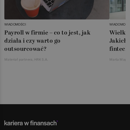
WIADOMOŚCI
WIADOMOŚC
Payroll w firmie – co to jest, jak
Wielka 
działa i czy warto go
Jakich 
outsourcować?
fintech
Materiał partnera, HRK S.A.
Marta Magie