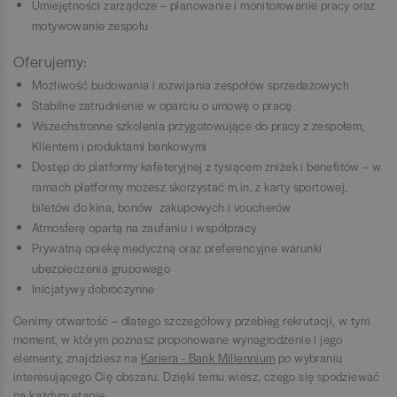
Umiejętności zarządcze – planowanie i monitorowanie pracy oraz
motywowanie zespołu
Oferujemy:
Możliwość budowania i rozwijania zespołów sprzedażowych
Stabilne zatrudnienie w oparciu o umowę o pracę
Wszechstronne szkolenia przygotowujące do pracy z zespołem,
Klientem i produktami bankowymi
Dostęp do platformy kafeteryjnej z tysiącem zniżek i benefitów – w
ramach platformy możesz skorzystać m.in. z karty sportowej,
biletów do kina, bonów zakupowych i voucherów
Atmosferę opartą na zaufaniu i współpracy
Prywatną opiekę medyczną oraz preferencyjne warunki
ubezpieczenia grupowego
Inicjatywy dobroczynne
Cenimy otwartość – dlatego szczegółowy przebieg rekrutacji, w tym
moment, w którym poznasz proponowane wynagrodzenie i jego
elementy, znajdziesz na
Kariera - Bank Millennium
po wybraniu
interesującego Cię obszaru. Dzięki temu wiesz, czego się spodziewać
na każdym etapie.