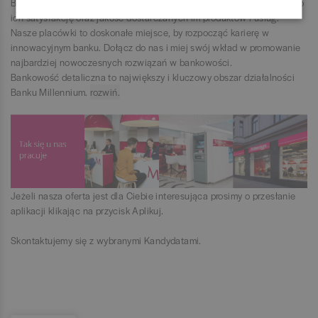
Banku Millennium. Budując bezpośrednie relacje z Klientami, dbamy o
ich satysfakcję oraz jakość dostarczanych im produktów i usług.
Nasze placówki to doskonałe miejsce, by rozpocząć karierę w
innowacyjnym banku. Dołącz do nas i miej swój wkład w promowanie
najbardziej nowoczesnych rozwiązań w bankowości.
Bankowość detaliczna to największy i kluczowy obszar działalności
Banku Millennium.
rozwiń.
zwiń.
Jeżeli nasza oferta jest dla Ciebie interesująca prosimy o przesłanie
aplikacji klikając na przycisk Aplikuj.
Skontaktujemy się z wybranymi Kandydatami.