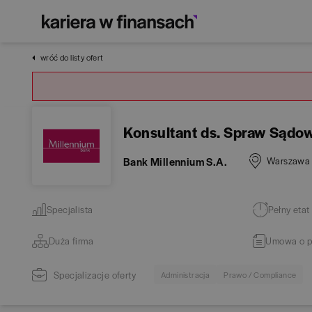
wróć do listy ofert
Konsultant ds. Spraw Sądo
Bank Millennium S.A.
Warszawa
Specjalista
Pełny etat
Duża firma
Umowa o p
Specjalizacje oferty
Administracja
Prawo / Compliance