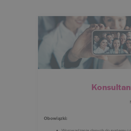
Konsultan
Obowiązki:
Wprowadzanie danych do systemu i 