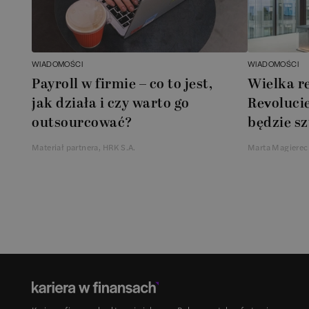
WIADOMOŚCI
WIADOMOŚCI
Payroll w firmie – co to jest,
Wielka r
jak działa i czy warto go
Revolucie
outsourcować?
będzie sz
Materiał partnera, HRK S.A.
Marta Magierec