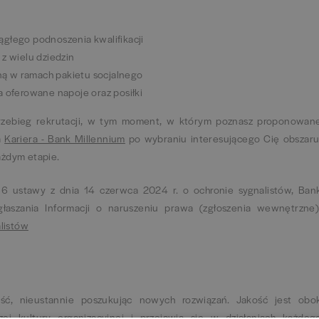
głego podnoszenia kwalifikacji
z wielu dziedzin
ą w ramach pakietu socjalnego
a oferowane napoje oraz posiłki
rzebieg rekrutacji, w tym moment, w którym poznasz proponowan
a
Kariera - Bank Millennium
po wybraniu interesującego Cię obszaru
ażdym etapie.
 6 ustawy z dnia 14 czerwca 2024 r. o ochronie sygnalistów, Ban
łaszania Informacji o naruszeniu prawa (zgłoszenia wewnętrzne)
alistów
ć, nieustannie poszukując nowych rozwiązań. Jakość jest obo
ej kultury organizacyjnej i przejawia się w działaniach każdeg