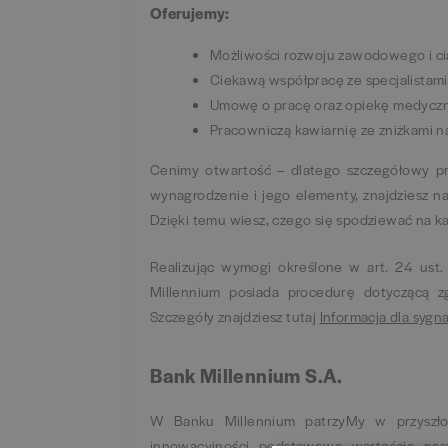
Oferujemy:
Możliwości rozwoju zawodowego i cią
Ciekawą współpracę ze specjalistami 
Umowę o pracę oraz opiekę medyczn
Pracowniczą kawiarnię ze zniżkami n
Cenimy otwartość – dlatego szczegółowy p
wynagrodzenie i jego elementy, znajdziesz n
Dzięki temu wiesz, czego się spodziewać na k
Realizując wymogi określone w art. 24 ust.
Millennium posiada procedurę dotyczącą zg
Szczegóły znajdziesz tutaj
Informacja dla sygn
Bank Millennium S.A.
W Banku Millennium patrzyMy w przyszłoś
innowacyjności podstawową wartością nasz