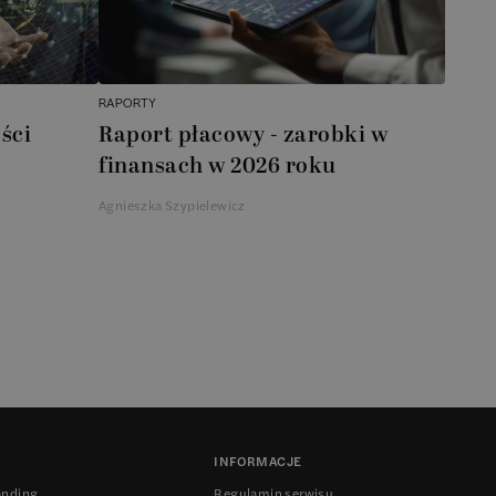
RAPORTY
ści
Raport płacowy - zarobki w
finansach w 2026 roku
Agnieszka Szypielewicz
INFORMACJE
anding
Regulamin serwisu