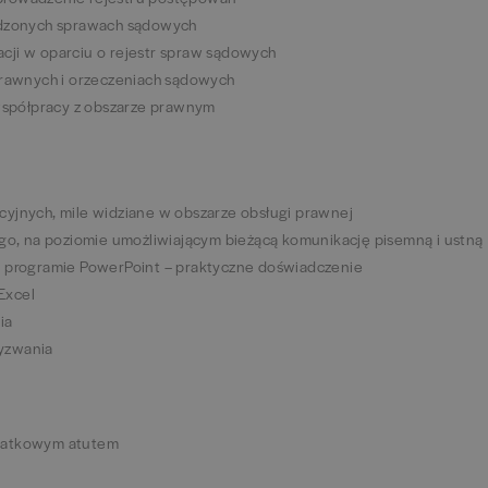
adzonych sprawach sądowych
cji w oparciu o rejestr spraw sądowych
prawnych i orzeczeniach sądowych
 współpracy z obszarze prawnym
yjnych, mile widziane w obszarze obsługi prawnej
ego, na poziomie umożliwiającym bieżącą komunikację pisemną i ustną
w programie PowerPoint – praktyczne doświadczenie
Excel
ia
yzwania
odatkowym atutem