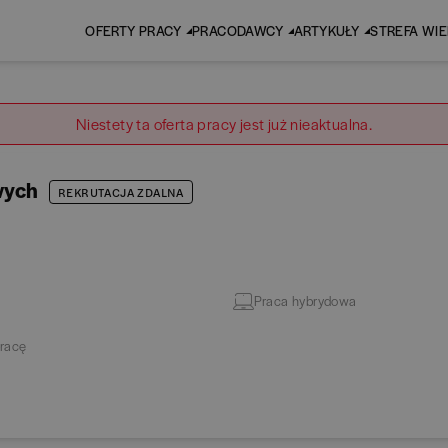
OFERTY PRACY
PRACODAWCY
ARTYKUŁY
STREFA WI
Niestety ta oferta pracy jest już nieaktualna.
wych
REKRUTACJA ZDALNA
Praca hybrydowa
racę