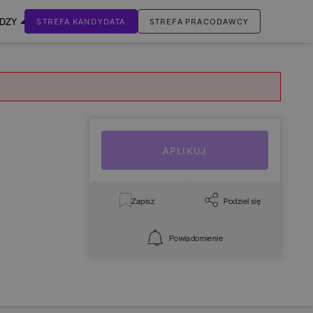
EDZY
STREFA KANDYDATA
STREFA PRACODAWCY
ZALOGUJ SIĘ
Nie masz jeszcze konta?
ZAREJESTRUJ SIĘ
APLIKUJ
Zapisz
Podziel się
Powiadomienie