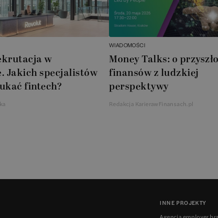
WIADOMOŚCI
ekrutacja w
Money Talks: o przyszło
. Jakich specjalistów
finansów z ludzkiej
ukać fintech?
perspektywy
ka
Redakcja KarierawFinansach.pl
INNE PROJEKTY
Agencja employer br