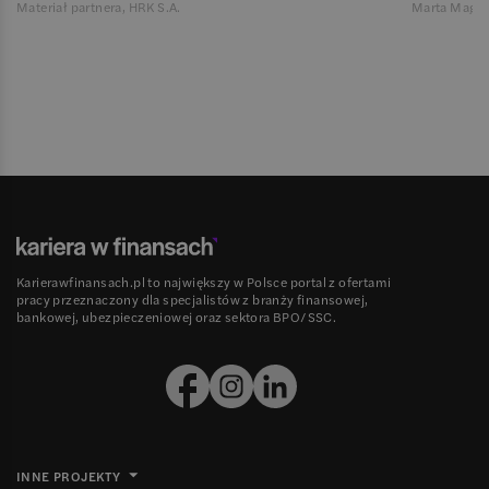
Materiał partnera, HRK S.A.
Marta Magie
Karierawfinansach.pl to największy w Polsce portal z ofertami
pracy przeznaczony dla specjalistów z branży finansowej,
bankowej, ubezpieczeniowej oraz sektora BPO/SSC.
INNE PROJEKTY