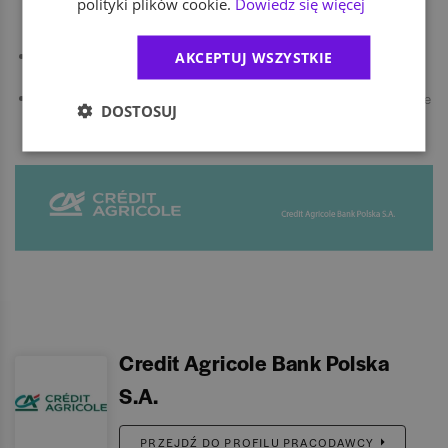
polityki plików cookie.
Dowiedz się więcej
osoby o wspólnych zainteresowaniach lub w podobnej sytuacji
życiowej (np. mamy/ojcowie).
AKCEPTUJ WSZYSTKIE
Otwarte i różnorodne środowisko pracy, w którym cenimy Twoją
autentyczność.
Prywatna opieka medyczna, Klub Korzyści (zniżki i oferty specjalne
DOSTOSUJ
z kontem w Credit Agricole), Karta Multisport, 5 dodatkowych dni
wolnych w roku na wolontariat.
Credit Agricole Bank Polska
S.A.
PRZEJDŹ DO PROFILU PRACODAWCY