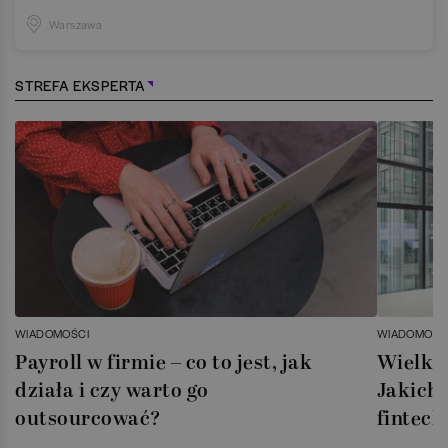
Warszawa
STREFA EKSPERTA
WIADOMOŚCI
WIADOMOŚC
Payroll w firmie – co to jest, jak
Wielka 
działa i czy warto go
Jakich 
outsourcować?
fintech