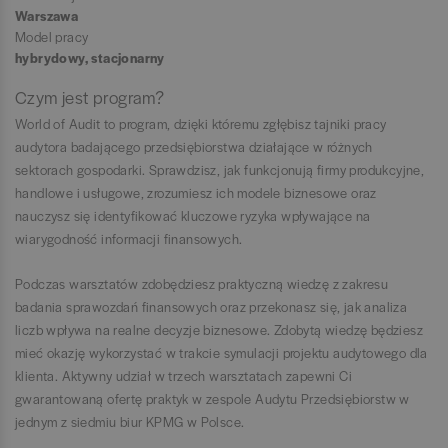
Warszawa
Model pracy
hybrydowy, stacjonarny
Czym jest program?
World of Audit to program, dzięki któremu zgłębisz tajniki pracy
audytora badającego przedsiębiorstwa działające w różnych
sektorach gospodarki. Sprawdzisz, jak funkcjonują firmy produkcyjne,
handlowe i usługowe, zrozumiesz ich modele biznesowe oraz
nauczysz się identyfikować kluczowe ryzyka wpływające na
wiarygodność informacji finansowych.
Podczas warsztatów zdobędziesz praktyczną wiedzę z zakresu
badania sprawozdań finansowych oraz przekonasz się, jak analiza
liczb wpływa na realne decyzje biznesowe. Zdobytą wiedzę będziesz
mieć okazję wykorzystać w trakcie symulacji projektu audytowego dla
klienta. Aktywny udział w trzech warsztatach zapewni Ci
gwarantowaną ofertę praktyk w zespole Audytu Przedsiębiorstw w
jednym z siedmiu biur KPMG w Polsce.