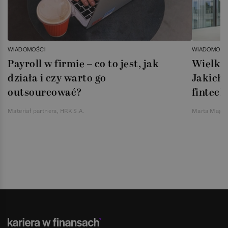
WIADOMOŚCI
WIADOMOŚC
Payroll w firmie – co to jest, jak
Wielka 
działa i czy warto go
Jakich 
outsourcować?
fintech
Materiał partnera, HRK S.A.
Marta Magie