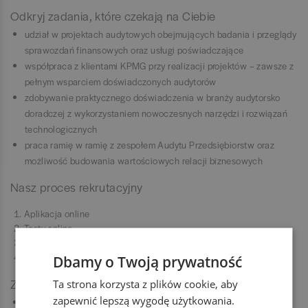
Odkryj zadania, które czekają na Ciebie
udział w projektach audytowych obejmujących badania i przeglądy
sprawozdań finansowych oraz usługi poświadczające
współpraca z klientami KPMG przy realizacji projektów – zawsze z
pełnym wsparciem doświadczonych audytorów
zdobywanie praktycznego doświadczenia w branży audytorsko
doradczej z wykorzystaniem nowoczesnych narzędzi i rozwiązań
technologicznych
praca ramię w ramię z zespołem Audytu Przedsiębiorstw oraz
możliwość budowania wartościowych relacji biznesowych
Nasz proces rekrutacyjny
Aplikacja online
Testy online
Rozmowa rekrutacyjna
Witamy na pokładzie!
Dbamy o Twoją prywatność
Zobacz, co mamy dla Ciebie
Ta strona korzysta z plików cookie, aby
zapewnić lepszą wygodę użytkowania.
płatne praktyki (umowa zlecenie)