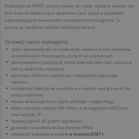
Dołączając do KPMG, poznasz biznes od środka, będziesz rozwijać się
pod okiem doświadczonych ekspertów i brać udział w projektach
wykorzystujących innowacyjne rozwiązania technologiczne. To
szansa, by zbudować solidne fundamenty kariery!
Sprawdź nasze wymagania
status absolwenta/tki lub studenta/tki minimum III roku kierunków
ekonomicznych, finansowych, ścisłych lub pokrewnych
zainteresowanie praktyczną stroną finansów oraz chęć rozwoju w
branży audytorsko‑doradczej
rozwinięte zdolności analityczne i umiejętność logicznego
myślenia
umiejętność efektywnej współpracy w zespole oraz gotowość do
pracy projektowej
bardzo dobra znajomość języka polskiego i angielskiego
dobra znajomość pakietu MS Office, w szczególności MS Excel
oraz narzędzi AI
dyspozycyjność 40 godzin tygodniowo
gotowość na podróże do biur klientów KPMG
możliwość rozpoczęcia praktyk
w styczniu 2027 r.