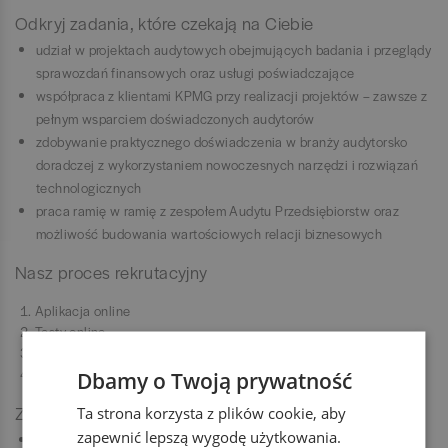
Odkryj zadania, które czekają na Ciebie
udział w projektach audytowych obejmujących badania i przeglądy
sprawozdań finansowych oraz usługi poświadczające
współpraca z klientami KPMG przy realizacji projektów – zawsze z
pełnym wsparciem doświadczonych audytorów
zdobywanie praktycznego doświadczenia w branży audytorsko
doradczej z wykorzystaniem nowoczesnych narzędzi i rozwiązań
technologicznych
praca ramię w ramię z zespołem Audytu Przedsiębiorstw oraz
możliwość budowania wartościowych relacji biznesowych
Nasz proces rekrutacyjny
Aplikacja online
Testy online
Rozmowa rekrutacyjna
Witamy na pokładzie!
Dbamy o Twoją prywatność
Zobacz, co mamy dla Ciebie
Ta strona korzysta z plików cookie, aby
zapewnić lepszą wygodę użytkowania.
płatne praktyki (umowa zlecenie)