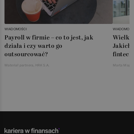
WIADOMOŚCI
WIADOMOŚC
Payroll w firmie – co to jest, jak
Wielka 
działa i czy warto go
Jakich 
outsourcować?
fintech
Materiał partnera, HRK S.A.
Marta Magie