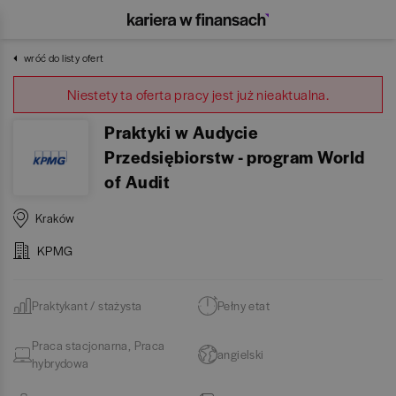
wróć do listy ofert
Niestety ta oferta pracy jest już nieaktualna.
Praktyki w Audycie
Przedsiębiorstw - program World
of Audit
Kraków
KPMG
Praktykant / stażysta
Pełny etat
Praca stacjonarna, Praca
angielski
hybrydowa