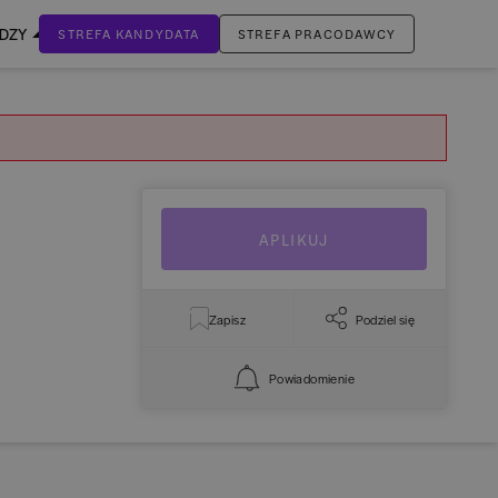
EDZY
STREFA KANDYDATA
STREFA PRACODAWCY
ZALOGUJ SIĘ
Nie masz jeszcze konta?
ZAREJESTRUJ SIĘ
APLIKUJ
Zapisz
Podziel się
Powiadomienie