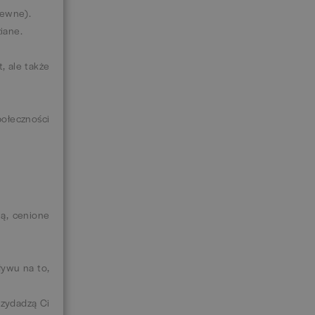
krewne).
ziane.
, ale także
ołeczności
ą, cenione
ływu na to,
rzydadzą Ci