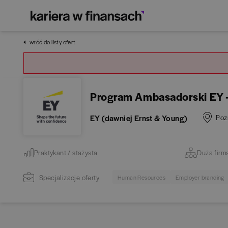
wróć do listy ofert
Program Ambasadorski EY 
EY (dawniej Ernst & Young)
Poz
Praktykant / stażysta
Duża firm
Specjalizacje oferty
Human Resources
Employer branding