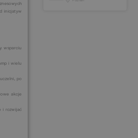
biznesowych
d inicjatyw
zy wsparciu
amp i wielu
uczelni, po
dowe akcje
 i rozwijać