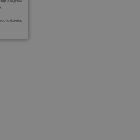
zimy program
ym.
 pochodzenia,