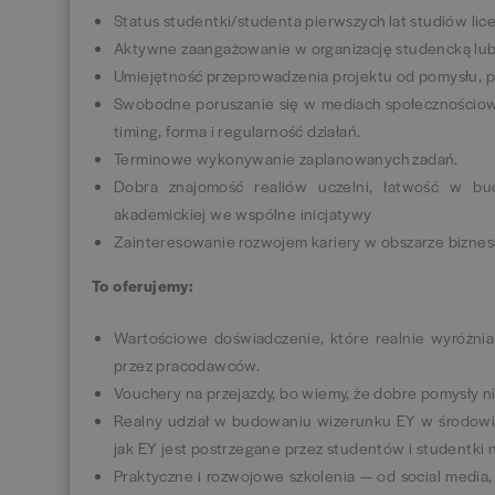
Status studentki/studenta pierwszych lat studiów lic
Aktywne zaangażowanie w organizację studencką lub
Umiejętność przeprowadzenia projektu od pomysłu, p
Swobodne poruszanie się w mediach społecznościowy
timing, forma i regularność działań.
Terminowe wykonywanie zaplanowanych zadań.
Dobra znajomość realiów uczelni, łatwość w bud
akademickiej we wspólne inicjatywy
Zainteresowanie rozwojem kariery w obszarze biznes
To oferujemy:
Wartościowe doświadczenie, które realnie wyróżni
przez pracodawców.
Vouchery na przejazdy, bo wiemy, że dobre pomysły n
Realny udział w budowaniu wizerunku EY w środowis
jak EY jest postrzegane przez studentów i studentki n
Praktyczne i rozwojowe szkolenia — od social media, 