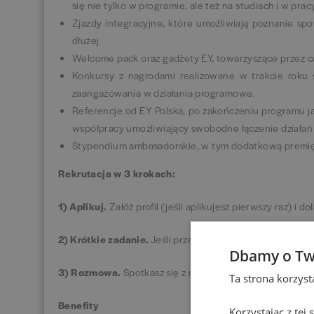
się nie tylko w programie, ale też na studiach i w prac
Zjazdy integracyjne, które umożliwiają poznanie spo
dłużej
Welcome pack oraz gadżety EY, towarzyszące przez c
Konkursy z nagrodami realizowane w trakcie roku
zaangażowania w działania programowe.
Referencje od EY Polska, po zakończeniu programu j
współpracy umożliwiający swobodne łączenie działań 
Stypendium ambasadorskie, w tym dodatkową premię 
Rekrutacja w 3 krokach:
1) Aplikuj.
Załóż profil (jeśli aplikujesz pierwszy raz) i do
2) Krótkie zadanie.
Jeśli przejdziesz wstępną selekcję,
Dbamy o Tw
3) Rozmowa.
Spotkasz się z rekruterami i zespołem Emp
Ta strona korzys
Benefity
Korzystając z tej