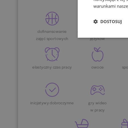
warunkami naszej
DOSTOSUJ
dofinansowanie
dofinansowanie nauki
dof
zajęć sportowych
języków
elastyczny czas pracy
owoce
spo
inicjatywy dobroczynne
gry wideo
w pracy