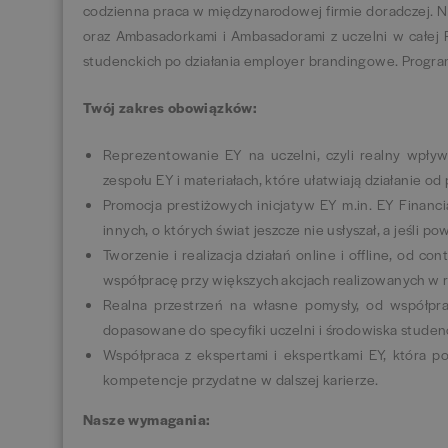
codzienna praca w międzynarodowej firmie doradczej. N
oraz Ambasadorkami i Ambasadorami z uczelni w całej P
studenckich po działania employer brandingowe. Progr
Twój zakres obowiązków:
Reprezentowanie EY na uczelni, czyli realny wpływ
zespołu EY i materiałach, które ułatwiają działanie o
Promocja prestiżowych inicjatyw EY m.in. EY Financ
innych, o których świat jeszcze nie usłyszał, a jeśli p
Tworzenie i realizacja działań online i offline, od 
współpracę przy większych akcjach realizowanych w
Realna przestrzeń na własne pomysły, od współpr
dopasowane do specyfiki uczelni i środowiska stude
Współpraca z ekspertami i ekspertkami EY, która p
kompetencje przydatne w dalszej karierze.
Nasze wymagania: