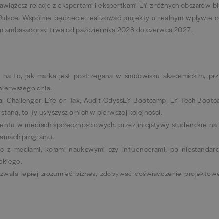
awiążesz relacje z ekspertami i ekspertkami EY z różnych obszarów 
olsce. Wspólnie będziecie realizować projekty o realnym wpływie o
am ambasadorski trwa od października 2026 do czerwca 2027.
 na to, jak marka jest postrzegana w środowisku akademickim, pr
d pierwszego dnia.
ial Challenger, EYe on Tax, Audit OdyssEY Bootcamp, EY Tech Bootc
owstaną, to Ty usłyszysz o nich w pierwszej kolejności.
contentu w mediach społecznościowych, przez inicjatywy studenckie na 
 ramach programu.
ac z mediami, kołami naukowymi czy influencerami, po niestandar
nckiego.
ozwala lepiej zrozumieć biznes, zdobywać doświadczenie projektowe