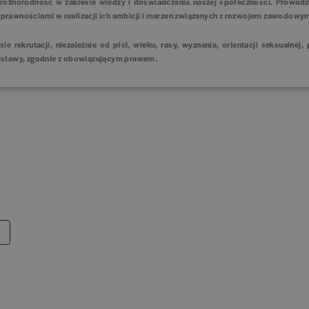
różnorodność w zakresie wiedzy i doświadczenia naszej społeczności. Prowad
sprawnościami w realizacji ich ambicji i marzeń związanych z rozwojem zawodow
ekrutacji, niezależnie od płci, wieku, rasy, wyznania, orientacji seksualnej,
odstawy, zgodnie z obowiązującym prawem.