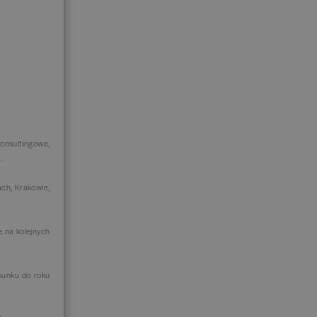
consultingowe,
t.
ch, Krakowie,
e na kolejnych
sunku do roku