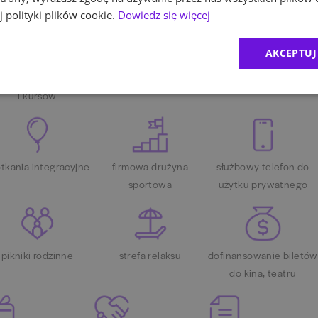
 polityki plików cookie.
Dowiedz się więcej
AKCEPTUJ
inansowanie szkoleń
ubezpieczenie na życie
możliwość pracy zdalne
i kursów
tkania integracyjne
firmowa drużyna
służbowy telefon do
sportowa
użytku prywatnego
pikniki rodzinne
strefa relaksu
dofinansowanie biletów
do kina, teatru