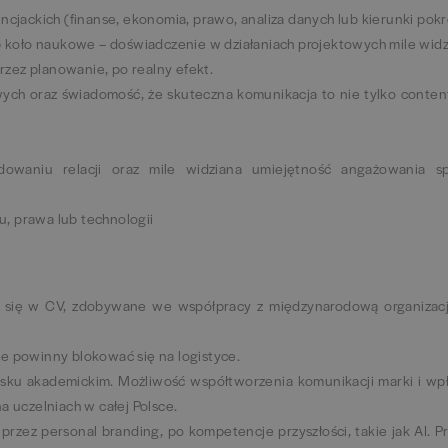
encjackich (finanse, ekonomia, prawo, analiza danych lub kierunki po
 koło naukowe – doświadczenie w działaniach projektowych mile wid
rzez planowanie, po realny efekt.
ch oraz świadomość, że skuteczna komunikacja to nie tylko content
owaniu relacji oraz mile widziana umiejętność angażowania sp
u, prawa lub technologii
a się w CV, zdobywane we współpracy z międzynarodową organizacj
ie powinny blokować się na logistyce.
ku akademickim. Możliwość współtworzenia komunikacji marki i wp
a uczelniach w całej Polsce.
przez personal branding, po kompetencje przyszłości, takie jak AI. P