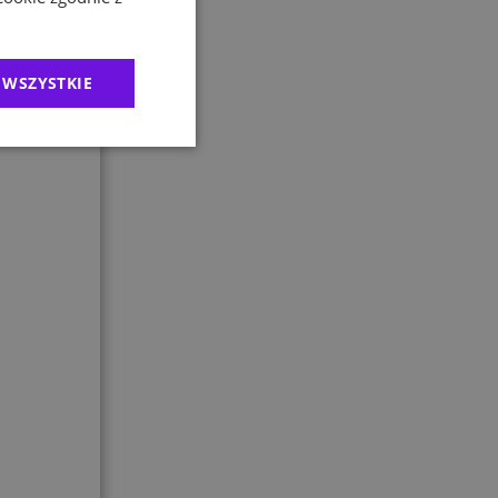
 WSZYSTKIE
j