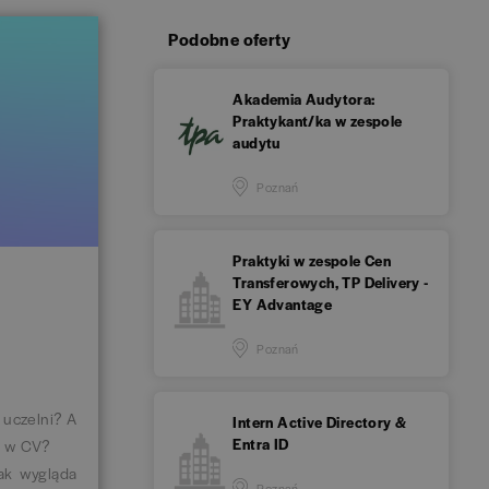
Podobne oferty
Akademia Audytora:
Praktykant/ka w zespole
audytu
Poznań
Praktyki w zespole Cen
Transferowych, TP Delivery -
EY Advantage
Poznań
 uczelni? A
Intern Active Directory &
Entra ID
ię w CV?
jak wygląda
Poznań