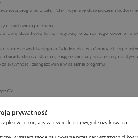
y.
łeczności programu z całej Polski, wymianę doświadczeń i budowanie
ały okres trwania programu.
 stanowią dodatkową formę motywacji oraz realnego docenienia ak
ako realny dowód Twojego doświadczenia i współpracy z firmą. Elast
ambasadorskich ze studiami, sesją egzaminacyjną oraz innymi aktywn
za aktywność i zaangażowanie w działania programu.
łącz CV.
 wyślemy Ci zadanie – pokażesz kreatywność i sposób działania.
oją prywatność
loyer Branding, to osoby, z którymi będziesz współpracować na co dz
ta z plików cookie, aby zapewnić lepszą wygodę użytkowania.
 strony, wyrażasz zgodę na używanie przez nas wszystkich plików 