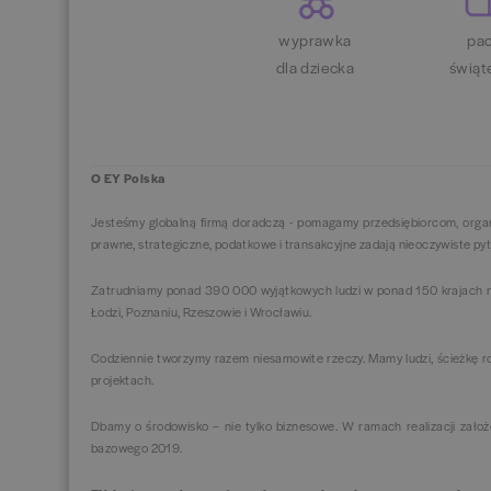
wyprawka
pac
dla dziecka
świąt
O EY Polska
Jesteśmy globalną firmą doradczą - pomagamy przedsiębiorcom, organi
prawne, strategiczne, podatkowe i transakcyjne zadają nieoczywiste pyt
Zatrudniamy ponad 390 000 wyjątkowych ludzi w ponad 150 krajach na
Łodzi, Poznaniu, Rzeszowie i Wrocławiu.
Codziennie tworzymy razem niesamowite rzeczy. Mamy ludzi, ścieżkę roz
projektach.
Dbamy o środowisko – nie tylko biznesowe. W ramach realizacji zało
bazowego 2019.