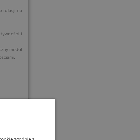
 relacji na
tywności i
yczny model
ościami.
ień.
cookie zgodnie z