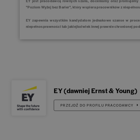
EY jest pracodawcą równych szans, doceniamy oraz promujemy 
"Poziom Wyżej bez Barier", który wspiera pracowników z niepełno
EY zapewnia wszystkim kandydatom jednakowe szanse w procesie r
niepełnosprawności lub jakiejkolwiek innej prawnie chronionej p
EY (dawniej Ernst & Young)
PRZEJDŹ DO PROFILU PRACODAWCY