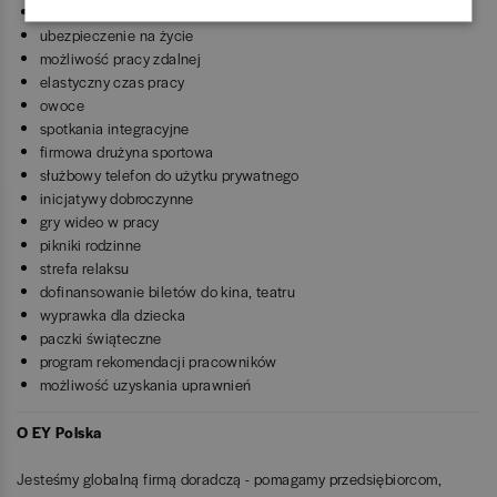
dofinansowanie szkoleń i kursów
ubezpieczenie na życie
możliwość pracy zdalnej
elastyczny czas pracy
owoce
spotkania integracyjne
firmowa drużyna sportowa
służbowy telefon do użytku prywatnego
inicjatywy dobroczynne
gry wideo w pracy
pikniki rodzinne
strefa relaksu
dofinansowanie biletów do kina, teatru
wyprawka dla dziecka
paczki świąteczne
program rekomendacji pracowników
możliwość uzyskania uprawnień
O EY Polska
Jesteśmy globalną firmą doradczą - pomagamy przedsiębiorcom,