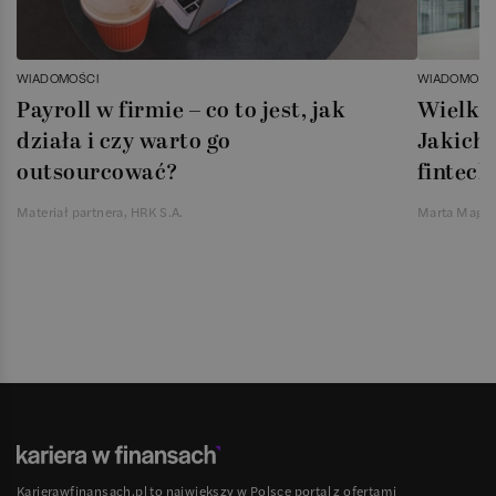
WIADOMOŚCI
WIADOMOŚC
Payroll w firmie – co to jest, jak
Wielka 
działa i czy warto go
Jakich 
outsourcować?
fintech
Materiał partnera, HRK S.A.
Marta Magie
Karierawfinansach.pl to największy w Polsce portal z ofertami