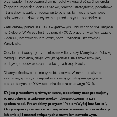
organizacjom i społecznościom najlepiej wykorzystać swój potencjał.
Zespoły audytorskie, consultingowe, prawne, strategiczne, podatkowe
i transakcyjne zadają nieoczywiste pytania, by móc znaleźć nowe
odpowiedzi na złożone wyzwania, przed którymi stoi dziś świat.
Zatrudniamy ponad 390 000 wyjątkowych ludzi w ponad 150 krajach
na świecie. W Polsce jest nas ponad 7000, pracujemy w: Warszawie,
Gdańsku, Katowicach, Krakowie, Łodzi, Poznaniu, Rzeszowie i
Wrocławiu.
Codziennie tworzymy razem niesamowite rzeczy. Mamy ludzi, ścieżkę
rozwoju i szkolenia, dzięki którym będziesz się szybko rozwijać,
zdobywając doświadczenie na kolejnych projektach.
Dbamy o środowisko – nie tylko biznesowe. W ramach realizacji
założonego planu, zmniejszyliśmy swoją globalną emisję gazów
cieplarnianych o 40% w stosunku do roku bazowego 2019.
EY jest pracodawcą równych szans, doceniamy oraz promujemy
różnorodność w zakresie wiedzy i doświadczenia naszej
społeczności. Prowadzimy program "Poziom Wyżej bez Barier",
który wspiera pracowników z niepełnosprawnościami w realizacji
ich ambicji i marzeń związanych z rozwojem zawodowym.