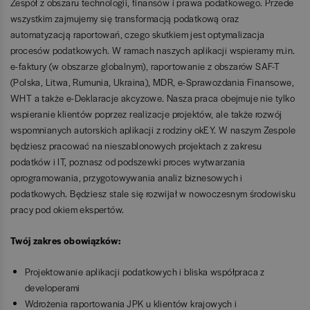
Zespół z obszaru technologii, finansów i prawa podatkowego. Przede
wszystkim zajmujemy się transformacją podatkową oraz
automatyzacją raportowań, czego skutkiem jest optymalizacja
procesów podatkowych. W ramach naszych aplikacji wspieramy m.in.
e-faktury (w obszarze globalnym), raportowanie z obszarów SAF-T
(Polska, Litwa, Rumunia, Ukraina), MDR, e-Sprawozdania Finansowe,
WHT a także e-Deklaracje akcyzowe. Nasza praca obejmuje nie tylko
wspieranie klientów poprzez realizacje projektów, ale także rozwój
wspomnianych autorskich aplikacji z rodziny okEY. W naszym Zespole
będziesz pracować na nieszablonowych projektach z zakresu
podatków i IT, poznasz od podszewki proces wytwarzania
oprogramowania, przygotowywania analiz biznesowych i
podatkowych. Będziesz stale się rozwijał w nowoczesnym środowisku
pracy pod okiem ekspertów.
Twój zakres obowiązków:
Projektowanie aplikacji podatkowych i bliska współpraca z
developerami
Wdrożenia raportowania JPK u klientów krajowych i