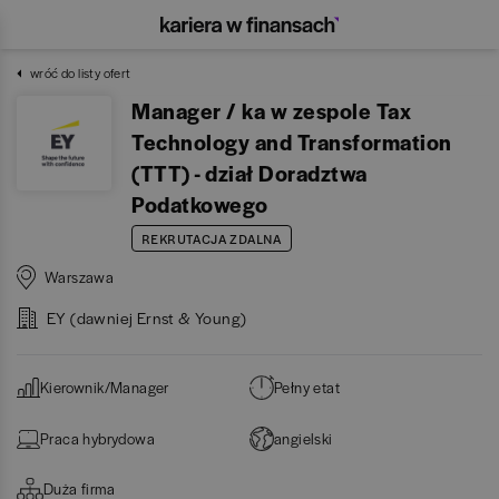
wróć do listy ofert
Manager / ka w zespole Tax
Technology and Transformation
(TTT) - dział Doradztwa
Podatkowego
REKRUTACJA ZDALNA
Warszawa
EY (dawniej Ernst & Young)
Kierownik/Manager
Pełny etat
Praca hybrydowa
angielski
Duża firma