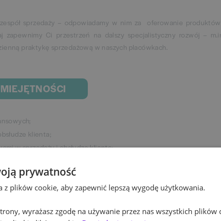
 zespół sprzedaży – odpowiadamy w nim za oferowanie produktów
aj zapewnimy Ci przestrzeń na dalszy specjalistyczny rozwój – m.i
dzienną praktykę sprzedażową w naszych placówkach.
UMIEJĘTNOŚCI
nansowych;
bsłudze klienta;
ami w sprzedaży i obsłudze klienta;
brze się w niej czujesz;
oją prywatność
anie relacji z klientami i stosujesz się do zasad dress code w placówc
ta z plików cookie, aby zapewnić lepszą wygodę użytkowania.
 strony, wyrażasz zgodę na używanie przez nas wszystkich plików 