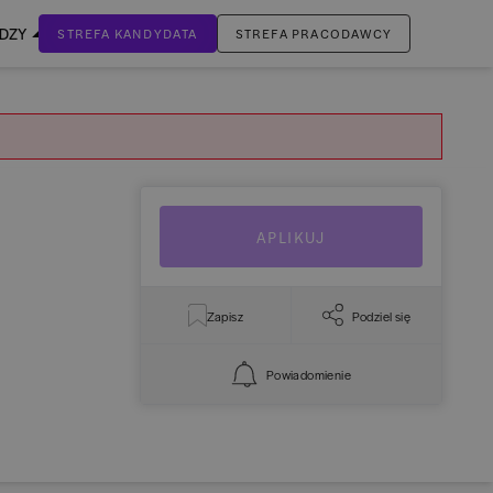
EDZY
STREFA KANDYDATA
STREFA PRACODAWCY
ZALOGUJ SIĘ
Nie masz jeszcze konta?
ZAREJESTRUJ SIĘ
APLIKUJ
Zapisz
Podziel się
Powiadomienie