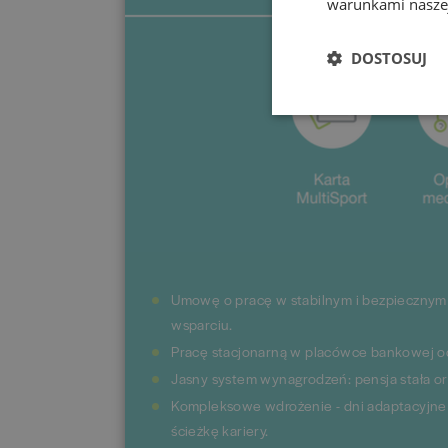
warunkami naszej
DOSTOSUJ
Umowę o pracę w stabilnym i bezpiecznym 
wsparciu.
Pracę stacjonarną w placówce bankowej od 
Jasny system wynagrodzeń: pensja stała o
Kompleksowe wdrożenie - dni adaptacyjne 
ścieżkę kariery.