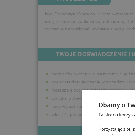
Jako Doradczyni/Doradca Klienta wzmocnisz
usług z obszaru bankowości detalicznej. Tut
poprzez system szkoleń, wymianę wiedzy i co
TWOJE DOŚWIADCZENIE I 
masz doświadczenie w sprzedaży usług fi
posiadasz doświadczenie w sprzedaży lub o
możesz się pochwalić bardzo dobrymi wynik
tak jak my, stawiasz na pracę zespołową i do
Dbamy o Tw
masz wykształcenie średnie lub wyższe;
wiesz, że profesjonalny strój wspiera budow
Ta strona korzys
Korzystając z tej