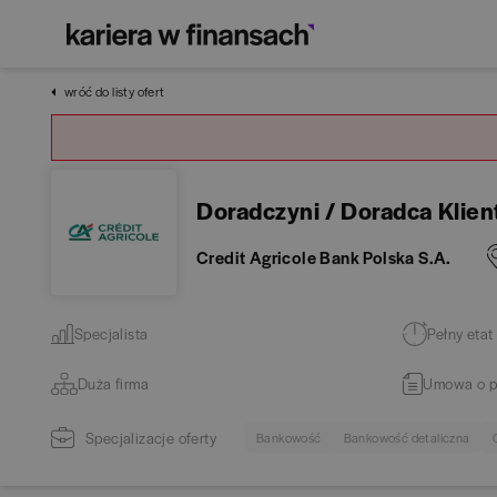
wróć do listy ofert
Doradczyni / Doradca Klien
Credit Agricole Bank Polska S.A.
Specjalista
Pełny etat
Duża firma
Umowa o p
Specjalizacje oferty
Bankowość
Bankowość detaliczna