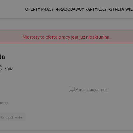
OFERTY PRACY
PRACODAWCY
ARTYKUŁY
STREFA WI
Niestety ta oferta pracy jest już nieaktualna.
ta
Łódź
Praca stacjonarna
racę
Obsługa klienta