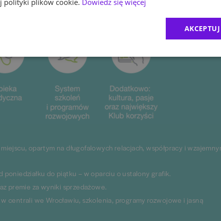
 polityki plików cookie.
Dowiedz się więcej
AKCEPTUJ
miejscu, opartym na długofalowych relacjach, współpracy i wzajemn
poniedziałku do piątku – w oparciu o ustalony grafik.
raz premie za wyniki sprzedażowe.
w centrali we Wrocławiu, szkolenia, programy rozwojowe i jasną