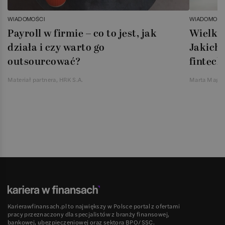
WIADOMOŚCI
WIADOMOŚC
Payroll w firmie – co to jest, jak
Wielka 
działa i czy warto go
Jakich 
outsourcować?
fintech
Materiał partnera, HRK S.A.
Marta Magie
Karierawfinansach.pl to największy w Polsce portal z ofertami
pracy przeznaczony dla specjalistów z branży finansowej,
bankowej, ubezpieczeniowej oraz sektora BPO/SSC.