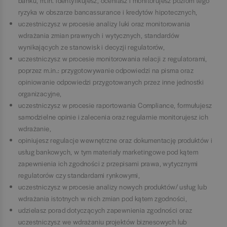
banku, m.in. identyfikujesz, oceniasz i monitorujesz poziom tego
ryzyka w obszarze bancassurance i kredytów hipotecznych,
uczestniczysz w procesie analizy luki oraz monitorowania
wdrażania zmian prawnych i wytycznych, standardów
wynikających ze stanowisk i decyzji regulatorów,
uczestniczysz w procesie monitorowania relacji z regulatorami,
poprzez m.in.: przygotowywanie odpowiedzi na pisma oraz
opiniowanie odpowiedzi przygotowanych przez inne jednostki
organizacyjne,
uczestniczysz w procesie raportowania Compliance, formułujesz
samodzielne opinie i zalecenia oraz regularnie monitorujesz ich
wdrażanie,
opiniujesz regulacje wewnętrzne oraz dokumentację produktów i
usług bankowych, w tym materiały marketingowe pod kątem
zapewnienia ich zgodności z przepisami prawa, wytycznymi
regulatorów czy standardami rynkowymi,
uczestniczysz w procesie analizy nowych produktów/ usług lub
wdrażania istotnych w nich zmian pod kątem zgodności,
udzielasz porad dotyczących zapewnienia zgodności oraz
uczestniczysz we wdrażaniu projektów biznesowych lub