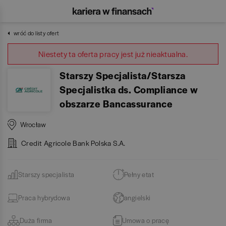
wróć do listy ofert
Niestety ta oferta pracy jest już nieaktualna.
Starszy Specjalista/Starsza
Specjalistka ds. Compliance w
obszarze Bancassurance
Wrocław
Credit Agricole Bank Polska S.A.
Starszy specjalista
Pełny etat
Praca hybrydowa
angielski
Duża firma
Umowa o pracę