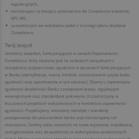
regulacyjnych,
monitorujesz na bieżąco ustanowione dla Compliance wskaźniki
KPI, KRI,
uczestniczysz we wdrażaniu zadań z rocznego planu działania
Compliance
Twój zespół
Jesteśmy zespołem, funkcjonującym w ramach Departamentu
Compliance, który skupiony jest na zadaniach związanych z
zarządzania ryzykiem braku zgodności w procesach funkcjonujących
w Banku (identyfikacja, ocena, kontrola, monitorowanie ryzyka braku
zgodności oraz raportowanie w tym zakresie). Dbamy o zapewnienie
zgodności działalności Banku z przepisami prawa, regulacjami
wewnętrznymi oraz standardami rynkowymi. Uczestniczymy w
kluczowych projektach wdrożeniowych w kontekście zapewnienia
zgodności. Projektujemy, wdrażamy metodyki i standardy
postępowania dla pracowników banku oraz monitorujemy ich
stosowanie. Cenimy sobie otwartość na nowe wyzwania, współpracę,
zaangażowanie oraz skrupulatność w wykonywaniu powierzonych
zadań. Dbamy o przyjazną atmosferę oraz pozytywne nastawienie do